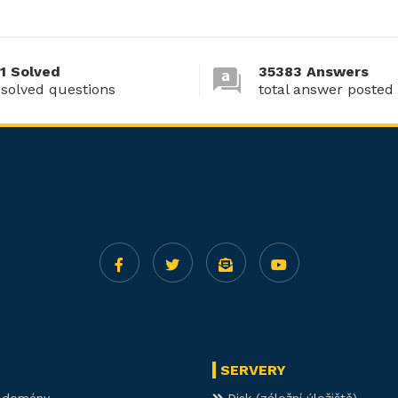
1 Solved
35383 Answers
 solved questions
total answer posted
SERVERY