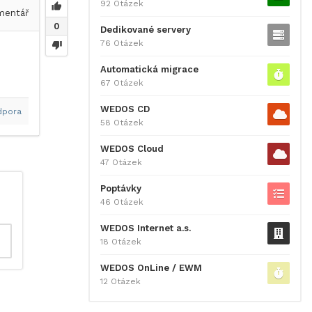
92 Otázek
entář
0
Dedikované servery
76 Otázek
Automatická migrace
67 Otázek
WEDOS CD
dpora
58 Otázek
WEDOS Cloud
47 Otázek
Poptávky
46 Otázek
WEDOS Internet a.s.
18 Otázek
WEDOS OnLine / EWM
12 Otázek