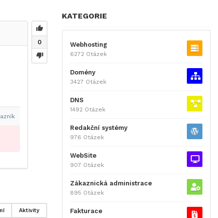
KATEGORIE
0
Webhosting
6272 Otázek
Domény
3427 Otázek
DNS
1492 Otázek
azník
Redakční systémy
976 Otázek
WebSite
907 Otázek
Zákaznická administrace
895 Otázek
Fakturace
ní
Aktivity