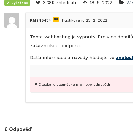
3.38K zhlédnutí
18. 5. 2022
We
Vyřešeno
68
KM249454
Publikováno 23. 2. 2022
Tento webhosting je vypnutý. Pro více detail
zákaznickou podporu.
Další informace a návody hledejte ve
znalos
Otázka je uzamčena pro nové odpovědi.
6
Odpověď