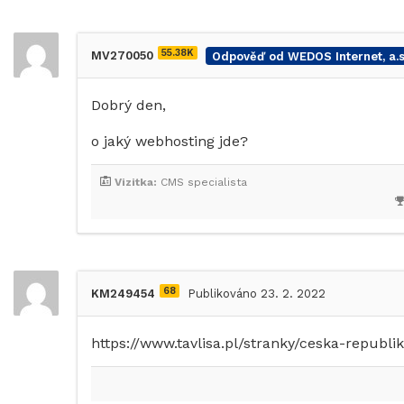
55.38K
MV270050
Odpověď od WEDOS Internet, a.s
Dobrý den,
o jaký webhosting jde?
Vizitka:
CMS specialista
68
KM249454
Publikováno 23. 2. 2022
https://www.tavlisa.pl/stranky/ceska-republi