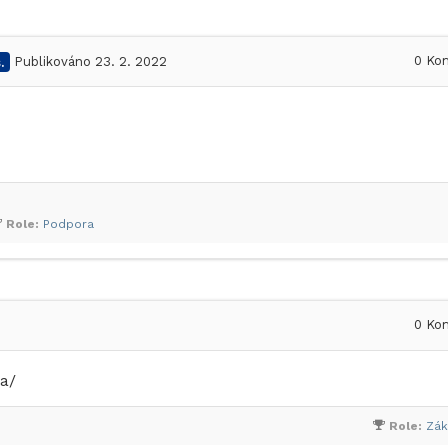
0
Kom
.
Publikováno 23. 2. 2022
Role:
Podpora
0
Kom
ka/
Role:
Zák