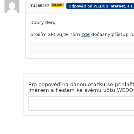
59.10K
TJ285257
Odpověď od WEDOS Internet, a.s.
Dobrý den,
prosím aktivujte nám
zde
dočasný přístup na
Pro odpověď na danou otázku se přihlaš
jménem a heslem ke svému účtu WEDO