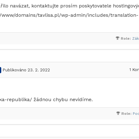
řilo navázat, kontaktujte prosím poskytovatele hostingov
al/www/domains/tavlisa.pl/wp-admin/includes/translation-
Role:
Zák
1
Kom
Publikováno 23. 2. 2022
eska-republika/ žádnou chybu nevidíme.
Role:
Po