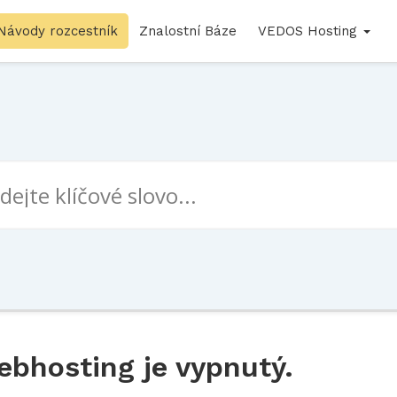
Návody rozcestník
Znalostní Báze
VEDOS Hosting
ebhosting je vypnutý.