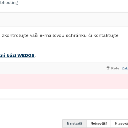
bhosting
ů zkontrolujte vaši e-mailovou schránku či kontaktujte
tní bázi WEDOS
.
Role:
Zák
Nejstarší
Nejnovější
Hlasová