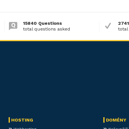
15840 Questions
2741
total questions asked
total
HOSTING
DOMÉNY