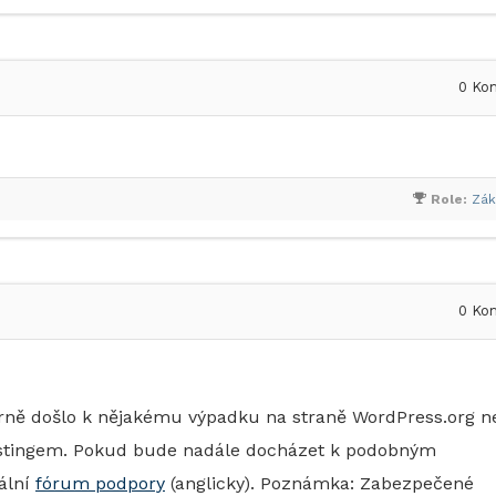
0
Kom
Role:
Zák
0
Kom
trně došlo k nějakému výpadku na straně WordPress.org n
ostingem. Pokud bude nadále docházet k podobným
ální
fórum podpory
(anglicky). Poznámka: Zabezpečené