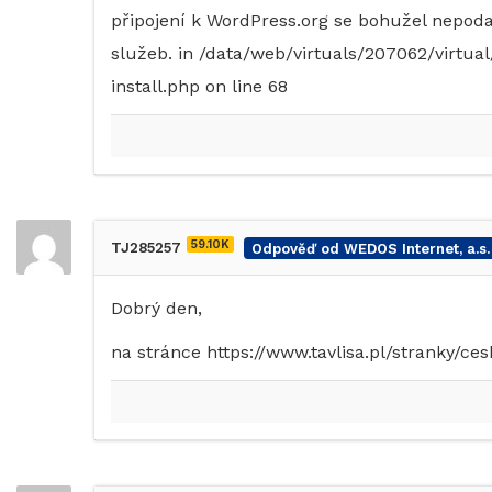
připojení k WordPress.org se bohužel nepoda
služeb. in /data/web/virtuals/207062/virtu
install.php on line 68
59.10K
TJ285257
Odpověď od WEDOS Internet, a.s.
Dobrý den,
na stránce https://www.tavlisa.pl/stranky/c