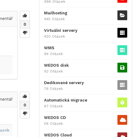
496 Otázek
Mailhosting
entář
445 Otázek
0
Virtuální servery
420 Otázek
WMS
94 Otázek
WEDOS disk
92 Otázek
Dedikované servery
76 Otázek
entář
Automatická migrace
0
67 Otázek
WEDOS CD
58 Otázek
azník
WEDOS Cloud