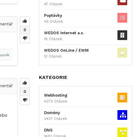
47 Otázek
Poptávky
46 Otázek
entář
0
WEDOS Internet a.s.
18 Otázek
WEDOS OnLine / EWM
azník
12 Otázek
KATEGORIE
entář
0
Webhosting
6272 Otázek
Domény
ebo
3427 Otázek
DNS
1492 Otázek