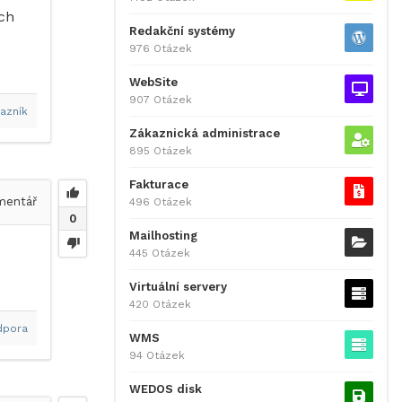
ých
Redakční systémy
976 Otázek
WebSite
907 Otázek
azník
Zákaznická administrace
895 Otázek
Fakturace
entář
496 Otázek
0
Mailhosting
445 Otázek
Virtuální servery
420 Otázek
dpora
WMS
94 Otázek
WEDOS disk