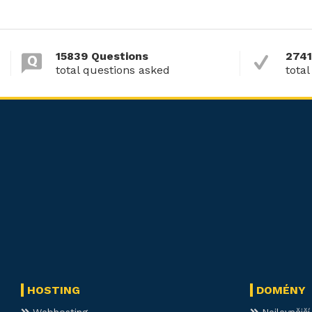
15839 Questions
2741
total questions asked
total
HOSTING
DOMÉNY