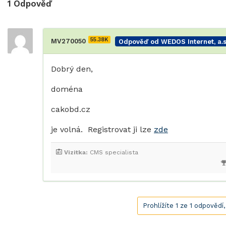
1
Odpověď
55.38K
MV270050
Odpověď od WEDOS Internet, a.s
Dobrý den,
doména
cakobd.cz
je volná. Registrovat ji lze
zde
Vizitka:
CMS specialista
Prohlížíte 1 ze 1 odpovědí