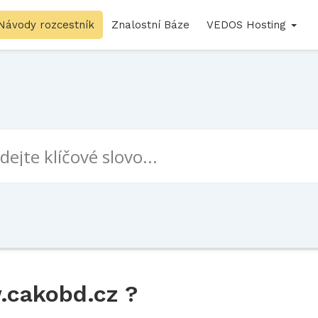
Návody rozcestník
Znalostní Báze
VEDOS Hosting
.cakobd.cz ?