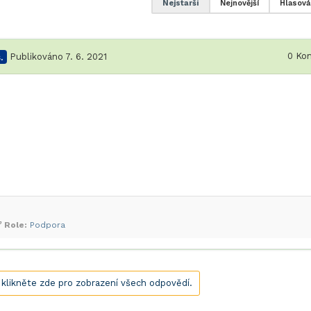
Nejstarší
Nejnovější
Hlasová
0
Kom
.
Publikováno 7. 6. 2021
Role:
Podpora
, klikněte zde pro zobrazení všech odpovědí.