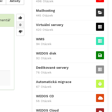
496 Otázek
ní
Aktivity
Mailhosting
445 Otázek
entář
Virtuální servery
0
420 Otázek
WMS
94 Otázek
WEDOS disk
92 Otázek
Dedikované servery
76 Otázek
Automatická migrace
67 Otázek
WEDOS CD
58 Otázek
WEDOS Cloud