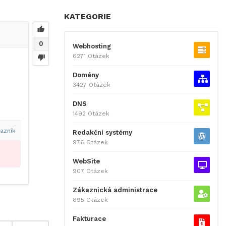
KATEGORIE
0
Webhosting
6271 Otázek
Domény
3427 Otázek
DNS
1492 Otázek
azník
Redakční systémy
976 Otázek
WebSite
907 Otázek
Zákaznická administrace
895 Otázek
Fakturace