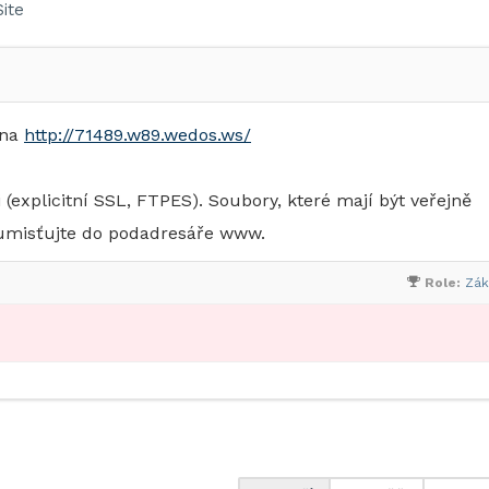
ite
 na
http://71489.w89.wedos.ws/
explicitní SSL, FTPES). Soubory, které mají být veřejně
 umisťujte do podadresáře www.
Role:
Zák