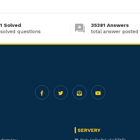
1 Solved
35381 Answers
 solved questions
total answer posted
SERVERY