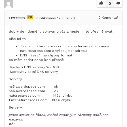
0
20
0
Komentář
LC273332
Publikováno 12. 3. 2020
dobrý den doménu spravuji u vás a nejde mi to přesměrovat
píše mi to
Záznam naturecaress.com je vlastní server domény
naturecaress.com a vyžaduje IP adresu
DNS název 1 má chybný formát
co mám zadat nebo kde přesně
Výchozí DNS servery WEDOS
Nastavit vlastní DNS servery
Servery
ns5.awardspace.com ok
ns6.awardspace.com ok
naturecaress.com hlásí chybu
1 mx.naturecaress.com hlásí chybu
Servery:
jeden server na řádek, možné zadat glue záznamy oddělené
mezerou
př.: