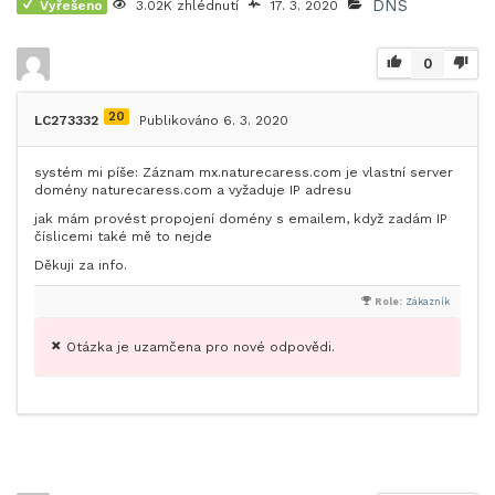
DNS
Vyřešeno
3.02K zhlédnutí
17. 3. 2020
0
20
LC273332
Publikováno 6. 3. 2020
systém mi píše: Záznam mx.naturecaress.com je vlastní server
domény naturecaress.com a vyžaduje IP adresu
jak mám provést propojení domény s emailem, když zadám IP
číslicemi také mě to nejde
Děkuji za info.
Role:
Zákazník
Otázka je uzamčena pro nové odpovědi.