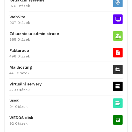
Redakční systémy
976 Otázek
WebSite
907 Otázek
Zákaznická administrace
895 Otázek
Fakturace
496 Otázek
Mailhosting
445 Otázek
Virtuální servery
420 Otázek
WMS
94 Otázek
WEDOS disk
92 Otázek