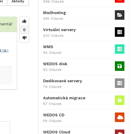
496 Otázek
ní
Aktivity
Mailhosting
445 Otázek
entář
Virtuální servery
0
420 Otázek
WMS
u-u-
94 Otázek
WEDOS disk
92 Otázek
Dedikované servery
76 Otázek
Automatická migrace
67 Otázek
WEDOS CD
58 Otázek
WEDOS Cloud