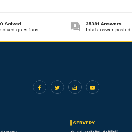
0 Solved
35381 Answers
 solved questions
total answer posted
SERVERY