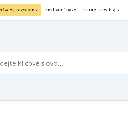
Návody rozcestník
Znalostní Báze
VEDOS Hosting