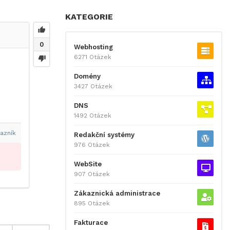
KATEGORIE
0
Webhosting
6271 Otázek
Domény
3427 Otázek
DNS
1492 Otázek
azník
Redakční systémy
976 Otázek
WebSite
907 Otázek
Zákaznická administrace
895 Otázek
Fakturace