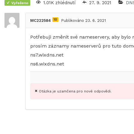
1.01K zhlédnutí
27. 9. 2021
DN
Vyřešeno
10
MC222584
Publikováno 23. 6. 2021
Potřebuji změnit své nameservery, aby bylo
prosím záznamy nameserverů pro tuto dom
ns7.wixdns.net
ns6.wixdns.net
Otázka je uzamčena pro nové odpovědi.