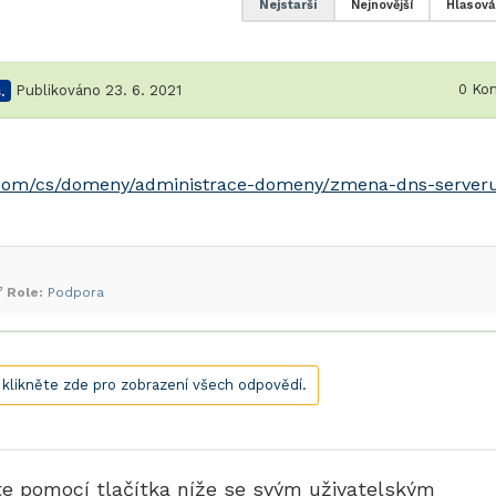
Nejstarší
Nejnovější
Hlasová
0
Kom
.
Publikováno 23. 6. 2021
s.com/cs/domeny/administrace-domeny/zmena-dns-server
Role:
Podpora
, klikněte zde pro zobrazení všech odpovědí.
te pomocí tlačítka níže se svým uživatelským