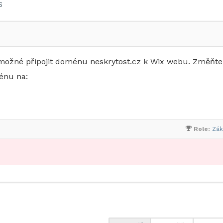
S
 možné připojit doménu neskrytost.cz k Wix webu. Změňte
énu na:
Role:
Zák