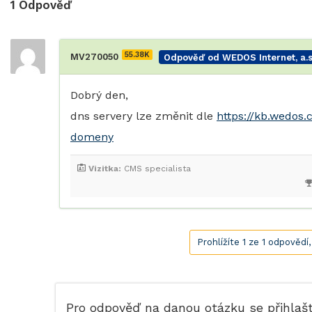
1
Odpověď
55.38K
MV270050
Odpověď od WEDOS Internet, a.s
Dobrý den,
dns servery lze změnit dle
https://kb.wedo
domeny
Vizitka:
CMS specialista
Prohlížíte 1 ze 1 odpovědí
Pro odpověď na danou otázku se přihlaš