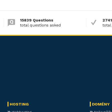
15839 Questions
2741
total questions asked
total
HOSTING
DOMÉNY