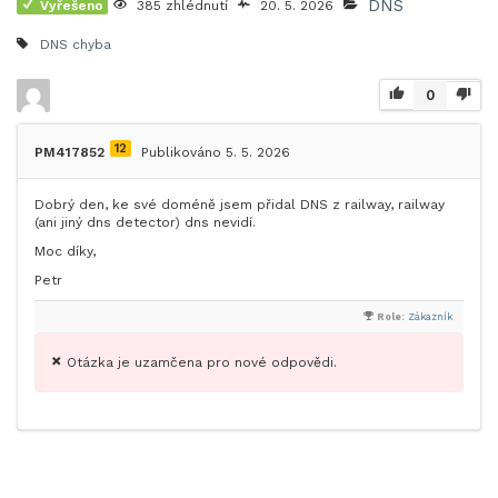
DNS
Vyřešeno
385 zhlédnutí
20. 5. 2026
DNS chyba
0
12
PM417852
Publikováno 5. 5. 2026
Dobrý den, ke své doméně jsem přidal DNS z railway, railway
(ani jiný dns detector) dns nevidí.
Moc díky,
Petr
Role:
Zákazník
Otázka je uzamčena pro nové odpovědi.