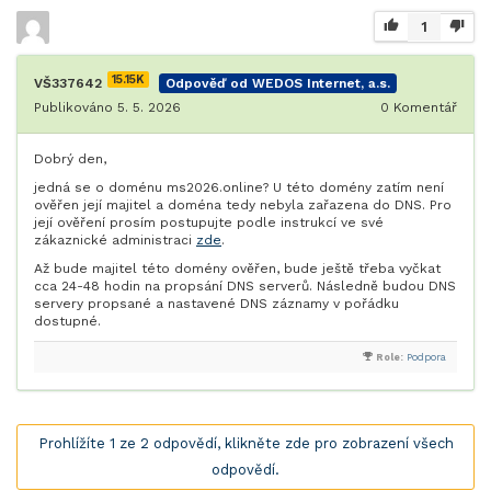
1
15.15K
VŠ337642
Odpověď od WEDOS Internet, a.s.
Publikováno 5. 5. 2026
0
Komentář
Dobrý den,
jedná se o doménu ms2026.online? U této domény zatím není
ověřen její majitel a doména tedy nebyla zařazena do DNS. Pro
její ověření prosím postupujte podle instrukcí ve své
zákaznické administraci
zde
.
Až bude majitel této domény ověřen, bude ještě třeba vyčkat
cca 24-48 hodin na propsání DNS serverů. Následně budou DNS
servery propsané a nastavené DNS záznamy v pořádku
dostupné.
Role:
Podpora
Prohlížíte 1 ze 2 odpovědí, klikněte zde pro zobrazení všech
odpovědí.