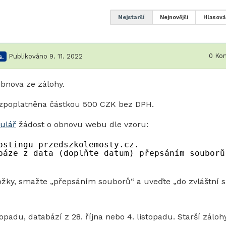
Nejstarší
Nejnovější
Hlasová
0
Kom
.
Publikováno 9. 11. 2022
bnova ze zálohy.
 zpoplatněna částkou 500 CZK bez DPH.
ulář
žádost o obnovu webu dle vzoru:
ostingu przedszkolemosty.cz.
báze z data (doplňte datum) přepsáním souborů
ožky, smažte „přepsáním souborů“ a uveďte „do zvláštní s
padu, databází z 28. října nebo 4. listopadu. Starší záloh