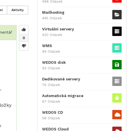
496 Otázek
ní
Aktivity
Mailhosting
445 Otázek
Virtuální servery
entář
420 Otázek
0
WMS
94 Otázek
WEDOS disk
92 Otázek
Dedikované servery
76 Otázek
. 
Automatická migrace
67 Otázek
ložky
WEDOS CD
58 Otázek
y
WEDOS Cloud