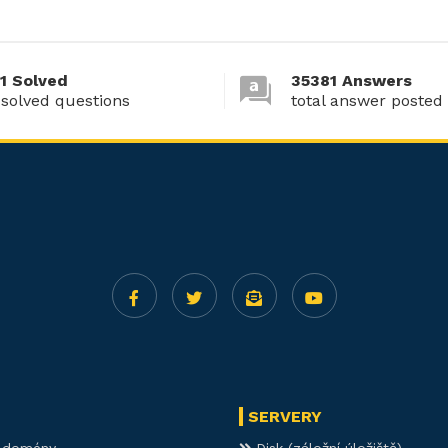
1 Solved
35381 Answers
 solved questions
total answer posted
SERVERY