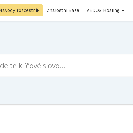
Návody rozcestník
Znalostní Báze
VEDOS Hosting