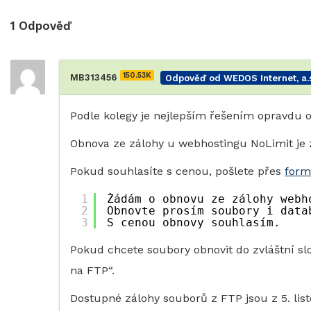
1
Odpověď
150.53K
MB313456
Odpověď od WEDOS Internet, a.s
Podle kolegy je nejlepším řešením opravdu o
Obnova ze zálohy u webhostingu NoLimit je
Pokud souhlasíte s cenou, pošlete přes
form
1
Žádám o obnovu ze zálohy webh
2
Obnovte prosím soubory i data
3
S cenou obnovy souhlasím.
Pokud chcete soubory obnovit do zvláštní sl
na FTP“.
Dostupné zálohy souborů z FTP jsou z 5. listo