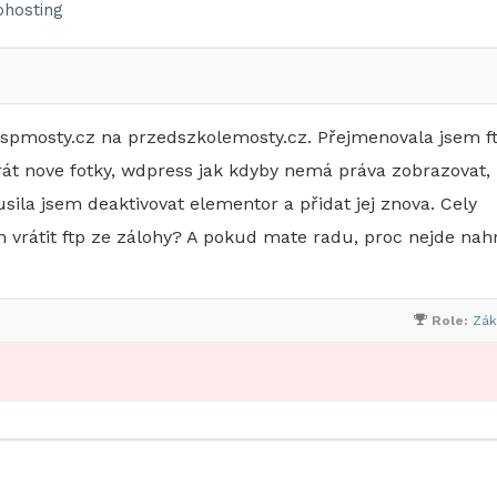
hosting
pmosty.cz na przedszkolemosty.cz. Přejmenovala jsem ft
át nove fotky, wdpress jak kdyby nemá práva zobrazovat,
ila jsem deaktivovat elementor a přidat jej znova. Cely
m vrátit ftp ze zálohy? A pokud mate radu, proc nejde nah
Role:
Zák