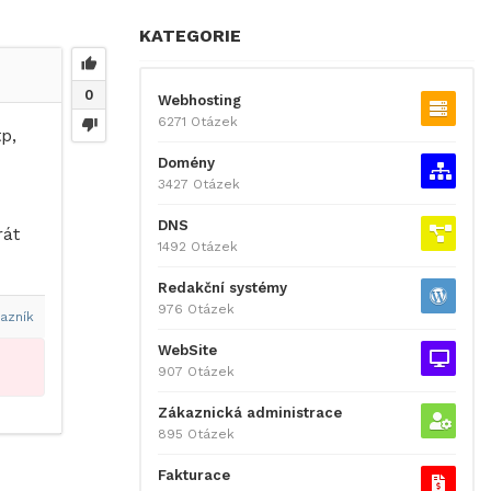
KATEGORIE
0
Webhosting
6271 Otázek
p,
Domény
3427 Otázek
DNS
rát
1492 Otázek
Redakční systémy
976 Otázek
azník
WebSite
907 Otázek
Zákaznická administrace
895 Otázek
Fakturace