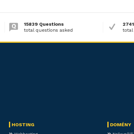
15839 Questions
2741
total questions asked
total
HOSTING
DOMÉNY