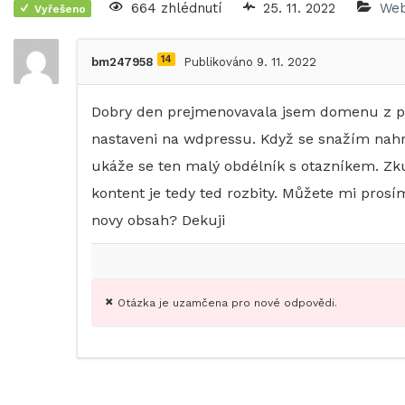
664 zhlédnutí
25. 11. 2022
Web
Vyřešeno
14
bm247958
Publikováno 9. 11. 2022
Dobry den prejmenovavala jsem domenu z ps
nastaveni na wdpressu. Když se snažím nahr
ukáže se ten malý obdélník s otazníkem. Zkus
kontent je tedy ted rozbity. Můžete mi prosí
novy obsah? Dekuji
Otázka je uzamčena pro nové odpovědi.