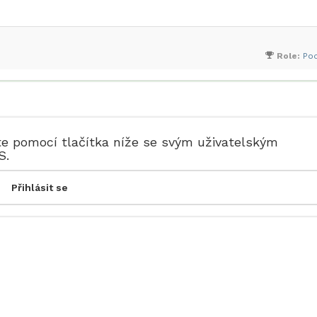
Role:
Po
te pomocí tlačítka níže se svým uživatelským
S.