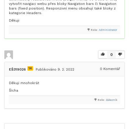
vytvořit navigaci webu přes bloky Navigation bars či Navigation
bars (fixed position). Responzivní menu obsahují také bloky z
kategorie Headers.
Děkuji
Role:
Administrator
0
14
0
Komentář
EŠ319026
Publikováno 9. 2. 2022
Děkuji mnohokrát
Šícha
Role:
Zákazník