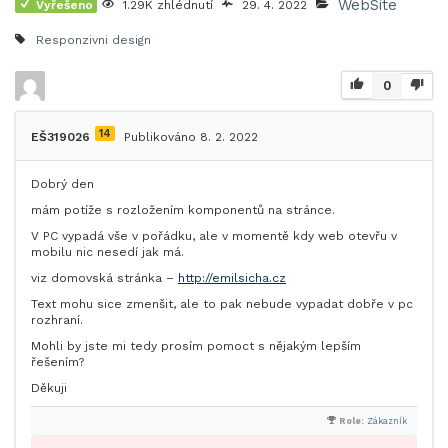
WebSite
Vyřešeno
1.29K zhlédnutí
29. 4. 2022
Responzivni design
0
14
EŠ319026
Publikováno 8. 2. 2022
Dobrý den
mám potíže s rozložením komponentů na stránce.
V PC vypadá vše v pořádku, ale v momentě kdy web otevřu v
mobilu nic nesedí jak má.
viz domovská stránka –
http://emilsicha.cz
Text mohu sice zmenšit, ale to pak nebude vypadat dobře v pc
rozhraní.
Mohli by jste mi tedy prosím pomoct s nějakým lepším
řešením?
Děkuji
Role:
Zákazník