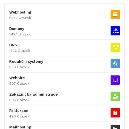
Webhosting
6272 Otázek
Domény
3427 Otázek
DNS
1492 Otázek
Redakční systémy
976 Otázek
WebSite
907 Otázek
Zákaznická administrace
895 Otázek
Fakturace
496 Otázek
Mailhosting