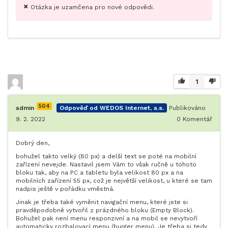
Otázka je uzamčena pro nové odpovědi.
1
504
admin
Odpověď od WEDOS Internet, a.s.
Publikováno
9. 2. 2022
0
Komentář
Dobrý den,
bohužel takto velký (80 px) a delší text se poté na mobilní
zařízení nevejde. Nastavil jsem Vám to však ručně u tohoto
bloku tak, aby na PC a tabletu byla velikost 80 px a na
mobilních zařízení 55 px, což je největší velikost, u které se tam
nadpis ještě v pořádku vměstná.
Jinak je třeba také vyměnit navigační menu, které jste si
pravděpodobně vytvořil z prázdného bloku (Empty Block).
Bohužel pak není menu responzivní a na mobil se nevytvoří
automaticky rozbalovací menu (burger menu). Je třeba si tedy