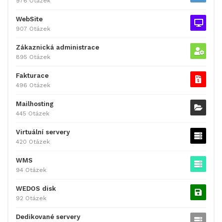
976 Otázek
WebSite
907 Otázek
Zákaznická administrace
895 Otázek
Fakturace
496 Otázek
Mailhosting
445 Otázek
Virtuální servery
420 Otázek
WMS
94 Otázek
WEDOS disk
92 Otázek
Dedikované servery