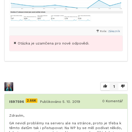
Role:
Zákazník
Otázka je uzamčena pro nové odpovědi.
1
2.66K
0
Komentář
IS97596
Publikováno 5. 10. 2019
Zdravím,
GA nevidí problémy na serveru ale na stránce, proto je třeba k
těmto datům tak i přistupovat. Na WP by se měl podívat někdo,