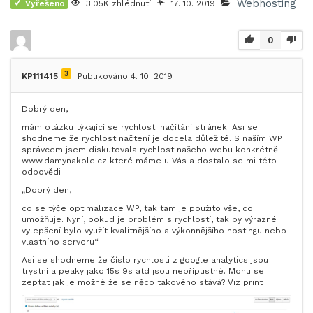
Webhosting
Vyřešeno
3.05K zhlédnutí
17. 10. 2019
0
3
KP111415
Publikováno 4. 10. 2019
Dobrý den,
mám otázku týkající se rychlosti načítání stránek. Asi se
shodneme že rychlost načtení je docela důležité. S naším WP
správcem jsem diskutovala rychlost našeho webu konkrétně
www.damynakole.cz které máme u Vás a dostalo se mi této
odpovědi
„Dobrý den,
co se týče optimalizace WP, tak tam je použito vše, co
umožňuje. Nyní, pokud je problém s rychlostí, tak by výrazné
vylepšení bylo využít kvalitnějšího a výkonnějšího hostingu nebo
vlastního serveru“
Asi se shodneme že číslo rychlosti z google analytics jsou
trystní a peaky jako 15s 9s atd jsou nepřípustné. Mohu se
zeptat jak je možné že se něco takového stává? Viz print