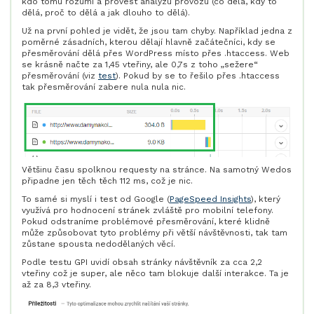
kdo tomu rozumí a provést analýzu provozu (co dělá, kdy to
dělá, proč to dělá a jak dlouho to dělá).
Už na první pohled je vidět, že jsou tam chyby. Například jedna z
poměrné zásadních, kterou dělají hlavně začátečníci, kdy se
přesměrování dělá přes WordPress místo přes .htaccess. Web
se krásně načte za 1,45 vteřiny, ale 0,7s z toho „sežere“
přesměrování (viz
test
). Pokud by se to řešilo přes .htaccess
tak přesměrování zabere nula nula nic.
Většinu času spolknou requesty na stránce. Na samotný Wedos
připadne jen těch těch 112 ms, což je nic.
To samé si myslí i test od Google (
PageSpeed Insights
), který
využívá pro hodnocení stránek zvláště pro mobilní telefony.
Pokud odstraníme problémové přesměrování, které klidně
může způsobovat tyto problémy při větší návštěvnosti, tak tam
zůstane spousta nedodělaných věcí.
Podle testu GPI uvidí obsah stránky návštěvník za cca 2,2
vteřiny což je super, ale něco tam blokuje další interakce. Ta je
až za 8,3 vteřiny.