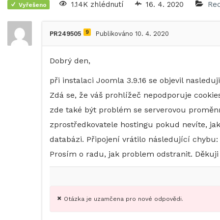
1.14K zhlédnutí
16. 4. 2020
Red
Vyřešeno
9
PR249505
Publikováno 10. 4. 2020
Dobrý den,
při instalaci Joomla 3.9.16 se objevil nasleduj
Zdá se, že váš prohlížeč nepodporuje cookie
zde také být problém se serverovou promě
zprostředkovatele hostingu pokud nevíte, jak
databázi. Připojení vrátilo následující chyb
Prosím o radu, jak problem odstranit. Děkuji
Otázka je uzamčena pro nové odpovědi.