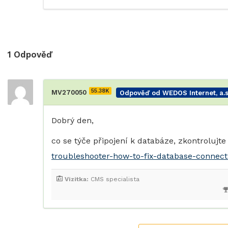
1
Odpověď
55.38K
MV270050
Odpověď od WEDOS Internet, a.s
Dobrý den,
co se týče připojení k databáze, zkontrolujt
troubleshooter-how-to-fix-database-connect
Vizitka:
CMS specialista