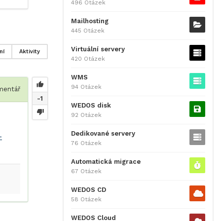
496 Otázek
Mailhosting
445 Otázek
Virtuální servery
ní
Aktivity
420 Otázek
WMS
94 Otázek
entář
-1
WEDOS disk
92 Otázek
Dedikované servery
-
76 Otázek
Automatická migrace
67 Otázek
WEDOS CD
58 Otázek
WEDOS Cloud