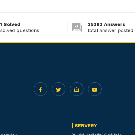
1 Solved
35383 Answers
 solved questions
total answer posted
SERVERY