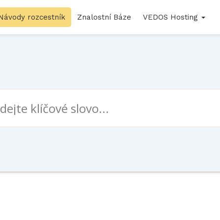
Návody rozcestník
Znalostní Báze
VEDOS Hosting