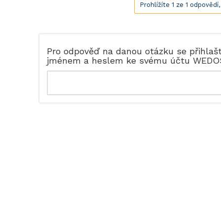
Prohlížíte 1 ze 1 odpovědí
Pro odpověď na danou otázku se přihlaš
jménem a heslem ke svému účtu WEDO