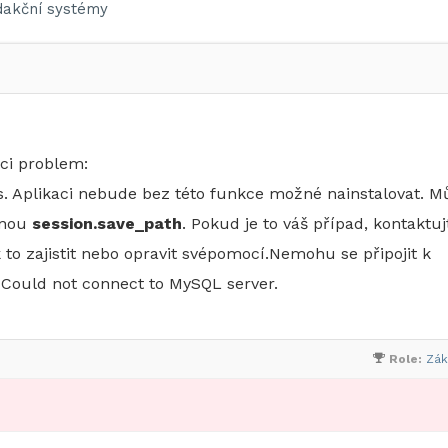
akční systémy
ici problem:
s. Aplikaci nebude bez této funkce možné nainstalovat. M
nnou
session.save_path
. Pokud je to váš případ, kontaktuj
 to zajistit nebo opravit svépomocí.Nemohu se připojit k
u: Could not connect to MySQL server.
Role:
Zák