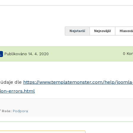
Nejstarší
Nejnovější
Hlasová
0
Kom
.
Publikováno 14. 4. 2020
e údaje dle
https://www.templatemonster.com/help/joomla
ion-errors.html
Role:
Podpora