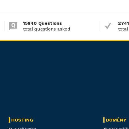
15840 Questions
2741
total questions asked
total
HOSTING
DOMÉNY