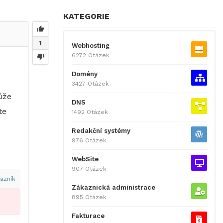
KATEGORIE
1
Webhosting
6272 Otázek
Domény
3427 Otázek
ůže
DNS
te
1492 Otázek
Redakční systémy
976 Otázek
WebSite
907 Otázek
azník
Zákaznická administrace
895 Otázek
Fakturace