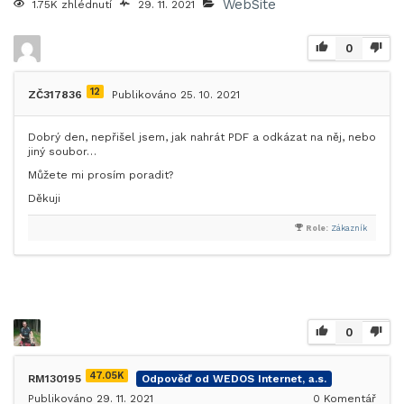
WebSite
1.75K zhlédnutí
29. 11. 2021
0
12
ZČ317836
Publikováno 25. 10. 2021
Dobrý den, nepřišel jsem, jak nahrát PDF a odkázat na něj, nebo
jiný soubor…
Můžete mi prosím poradit?
Děkuji
Role:
Zákazník
0
47.05K
RM130195
Odpověď od WEDOS Internet, a.s.
Publikováno 29. 11. 2021
0
Komentář