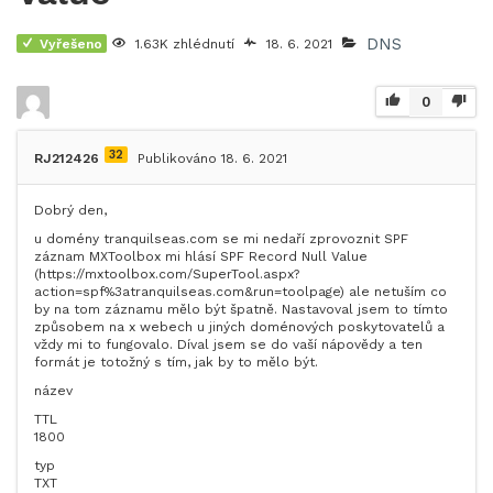
DNS
Vyřešeno
1.63K zhlédnutí
18. 6. 2021
0
32
RJ212426
Publikováno 18. 6. 2021
Dobrý den,
u domény tranquilseas.com se mi nedaří zprovoznit SPF
záznam MXToolbox mi hlásí SPF Record Null Value
(https://mxtoolbox.com/SuperTool.aspx?
action=spf%3atranquilseas.com&run=toolpage) ale netuším co
by na tom záznamu mělo být špatně. Nastavoval jsem to tímto
způsobem na x webech u jiných doménových poskytovatelů a
vždy mi to fungovalo. Díval jsem se do vaší nápovědy a ten
formát je totožný s tím, jak by to mělo být.
název
TTL
1800
typ
TXT