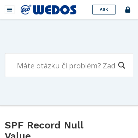
ASK
SPF Record Null
Value