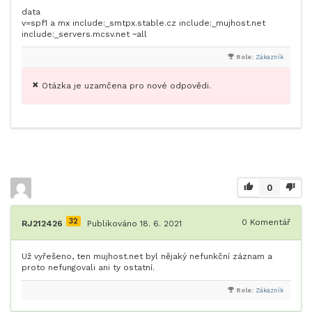
data
v=spf1 a mx include:_smtpx.stable.cz include:_mujhost.net
include:_servers.mcsv.net ~all
Role:
Zákazník
Otázka je uzamčena pro nové odpovědi.
0
32
0
Komentář
RJ212426
Publikováno 18. 6. 2021
Už vyřešeno, ten mujhost.net byl nějaký nefunkční záznam a
proto nefungovali ani ty ostatní.
Role:
Zákazník