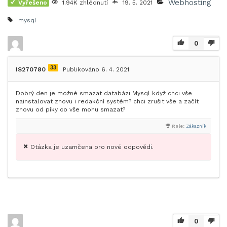
Webhosting
Vyřešeno
1.94K zhlédnutí
19. 5. 2021
mysql
0
33
IS270780
Publikováno 6. 4. 2021
Dobrý den je možné smazat databázi Mysql když chci vše
nainstalovat znovu i redakční systém? chci zrušit vše a začít
znovu od píky co vše mohu smazat?
Role:
Zákazník
Otázka je uzamčena pro nové odpovědi.
0