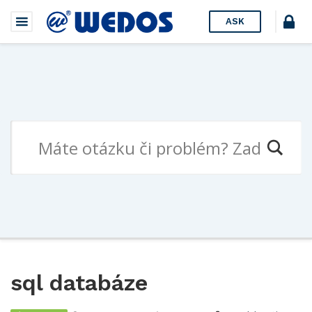
ASK
sql databáze