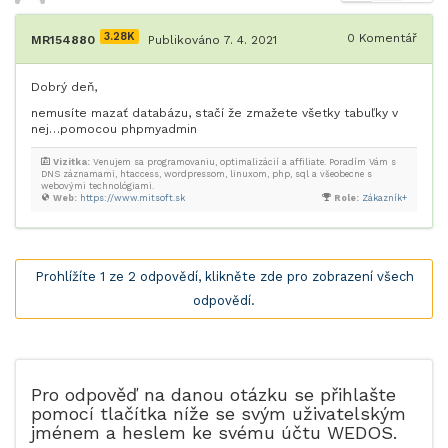
3.28K
0
Komentář
MR154880
Publikováno 7. 4. 2021
Dobrý deň,
nemusíte mazať databázu, stačí že zmažete všetky tabuľky v
nej…pomocou phpmyadmin
Vizitka:
Venujem sa programovaniu, optimalizácií a affiliate. Poradím Vám s
DNS záznamami, htaccess, wordpressom, linuxom, php, sql a všeobecne s
webovými technológiami.
Web:
https://www.mitsoft.sk
Role:
Zákazník+
Prohlížíte 1 ze 2 odpovědí, klikněte zde pro zobrazení všech
odpovědí.
Pro odpověď na danou otázku se přihlašte
pomocí tlačítka níže se svým uživatelským
jménem a heslem ke svému účtu WEDOS.