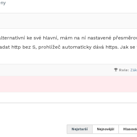
ny
ernativní ke své hlavní, mám na ní nastavené přesměrov
dat http bez S, prohlížeč automaticky dává https. Jak se 
Role:
Zák
Nejstarší
Nejnovější
Hlasová