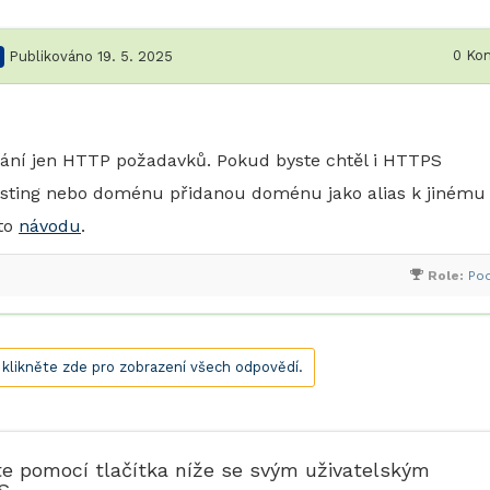
0
Kom
Publikováno 19. 5. 2025
vání jen HTTP požadavků. Pokud byste chtěl i HTTPS
sting nebo doménu přidanou doménu jako alias k jinému
mto
návodu
.
Role:
Po
, klikněte zde pro zobrazení všech odpovědí.
te pomocí tlačítka níže se svým uživatelským