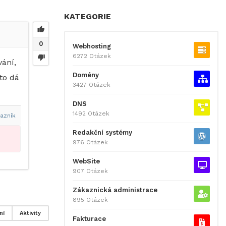
KATEGORIE
0
Webhosting
6272 Otázek
ání,
Domény
to dá
3427 Otázek
DNS
1492 Otázek
azník
Redakční systémy
976 Otázek
WebSite
907 Otázek
Zákaznická administrace
895 Otázek
ní
Aktivity
Fakturace