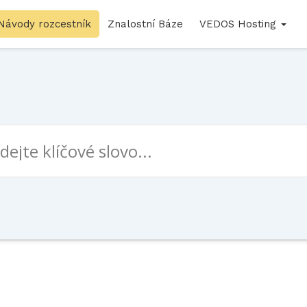
Návody rozcestník
Znalostní Báze
VEDOS Hosting