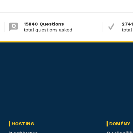
15840 Questions
2741
total questions asked
total
HOSTING
DOMÉNY