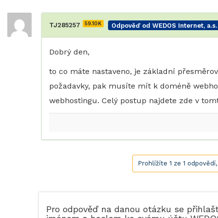
59.10K
TJ285257
Odpověď od WEDOS Internet, a.s.
Dobrý den,
to co máte nastaveno, je základní přesměro
požadavky, pak musíte mít k doméně webho
webhostingu. Celý postup najdete zde v to
Prohlížíte 1 ze 1 odpovědí
Pro odpověď na danou otázku se přihlaš