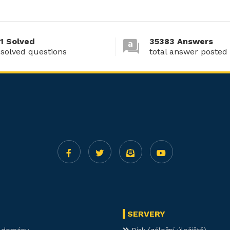
1 Solved
35383 Answers
 solved questions
total answer posted
SERVERY