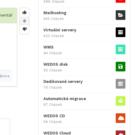
496 Otázek
Mailhosting
entář
445 Otázek
0
Virtuální servery
420 Otázek
WMS
94 Otázek
WEDOS disk
92 Otázek
dpora
Dedikované servery
76 Otázek
Automatická migrace
67 Otázek
WEDOS CD
58 Otázek
WEDOS Cloud