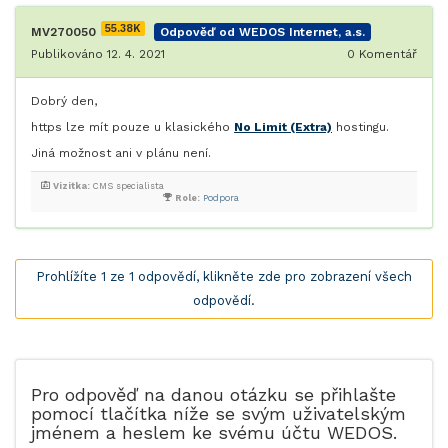
55.38K
MV270050
Odpověď od WEDOS Internet, a.s.
Publikováno 12. 4. 2021
0
Komentář
Dobrý den,
https lze mít pouze u klasického
No Limit (Extra)
hostingu.
Jiná možnost ani v plánu není.
Vizitka:
CMS specialista
Role:
Podpora
Prohlížíte 1 ze 1 odpovědí, klikněte zde pro zobrazení všech
odpovědí.
Pro odpověď na danou otázku se přihlašte
pomocí tlačítka níže se svým uživatelským
jménem a heslem ke svému účtu WEDOS.