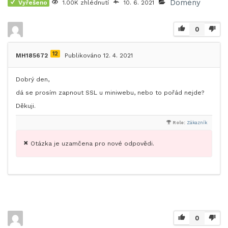
Domény
Vyřešeno
1.00K zhlédnutí
10. 6. 2021
0
12
MH185672
Publikováno 12. 4. 2021
Dobrý den,
dá se prosím zapnout SSL u miniwebu, nebo to pořád nejde?
Děkuji.
Role:
Zákazník
Otázka je uzamčena pro nové odpovědi.
0