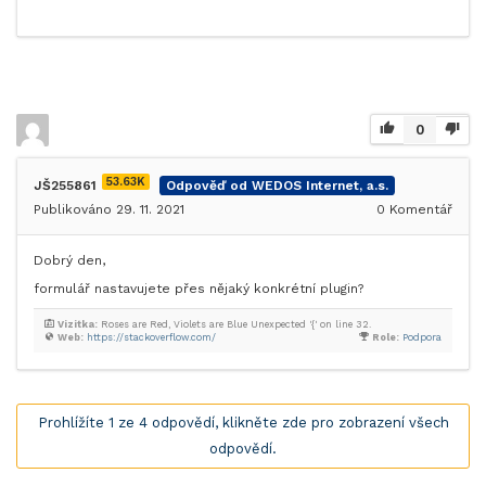
0
53.63K
JŠ255861
Odpověď od WEDOS Internet, a.s.
Publikováno 29. 11. 2021
0
Komentář
Dobrý den,
formulář nastavujete přes nějaký konkrétní plugin?
Vizitka:
Roses are Red, Violets are Blue Unexpected '{' on line 32.
Web:
https://stackoverflow.com/
Role:
Podpora
Prohlížíte 1 ze 4 odpovědí, klikněte zde pro zobrazení všech
odpovědí.