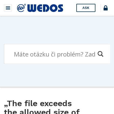
ASK
„The file exceeds
the allowed size of