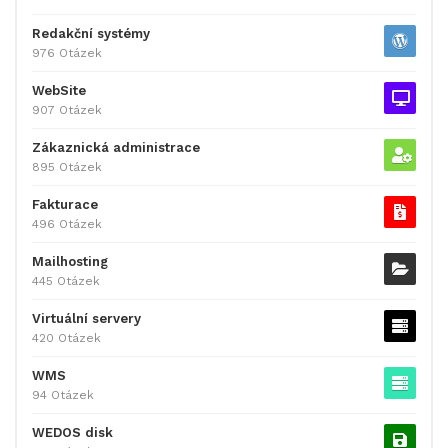
Redakční systémy
976 Otázek
WebSite
907 Otázek
Zákaznická administrace
895 Otázek
Fakturace
496 Otázek
Mailhosting
445 Otázek
Virtuální servery
420 Otázek
WMS
94 Otázek
WEDOS disk