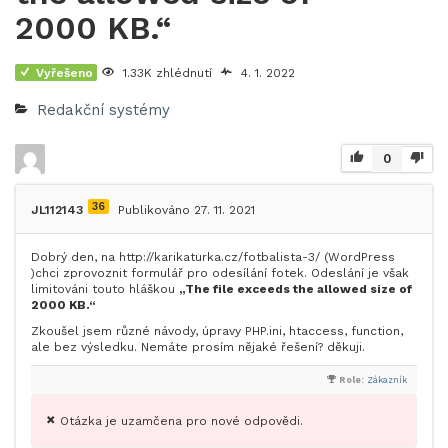
2000 KB.“
Vyřešeno
1.33K zhlédnutí
4. 1. 2022
Redakční systémy
0
36
JL112143
Publikováno 27. 11. 2021
Dobrý den, na http://karikaturka.cz/fotbalista-3/ (WordPress
)chci zprovoznit formulář pro odesílání fotek. Odeslání je však
limitováni touto hláškou
„The file exceeds the allowed size of
2000 KB.“
Zkoušel jsem různé návody, úpravy PHP.ini, htaccess, function,
ale bez výsledku. Nemáte prosím nějaké řešení? děkuji.
Role:
Zákazník
Otázka je uzamčena pro nové odpovědi.