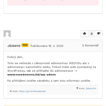
0
966
0
Komentář
JŠ256115
Publikováno 18. 2. 2020
Dobrý den,
Toto se nehledá v zákaznické administraci WEDOSu ale v
administraci samotného webu. Pokud máte web postavený na
WordPressu, tak se přihlašte do administrace ->
www.vasedomena.tld/wp-admin
Pp přihlášení uvidíte nástěnku a tam tuto informaci uvidíte.
Role:
Zákazník+
Web:
https://janstrobl.website/