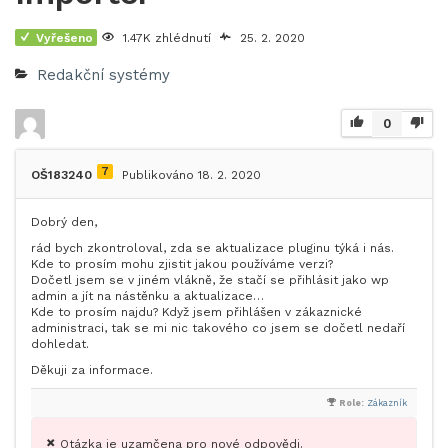
Vyřešeno
1.47K zhlédnutí
25. 2. 2020
Redakční systémy
0
7
OŠ183240
Publikováno 18. 2. 2020
Dobrý den,
rád bych zkontroloval, zda se aktualizace pluginu týká i nás.
Kde to prosím mohu zjistit jakou používáme verzi?
Dočetl jsem se v jiném vlákně, že stačí se přihlásit jako wp
admin a jít na nástěnku a aktualizace…
Kde to prosím najdu? Když jsem přihlášen v zákaznické
administraci, tak se mi nic takového co jsem se dočetl nedaří
dohledat.
Děkuji za informace.
Role:
Zákazník
Otázka je uzamčena pro nové odpovědi.