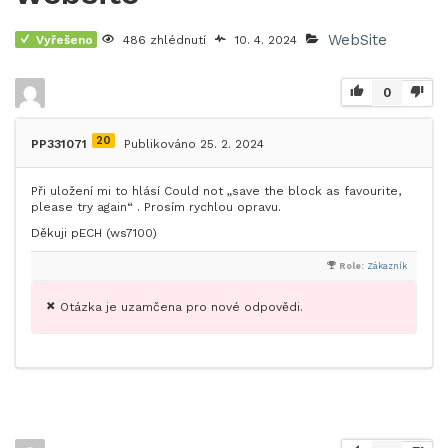
WebSite
Vyřešeno
486 zhlédnutí
10. 4. 2024
0
20
PP331071
Publikováno 25. 2. 2024
Při uložení mi to hlásí Could not „save the block as favourite,
please try again“ . Prosím rychlou opravu.
Děkuji pECH (ws7100)
Role:
Zákazník
Otázka je uzamčena pro nové odpovědi.