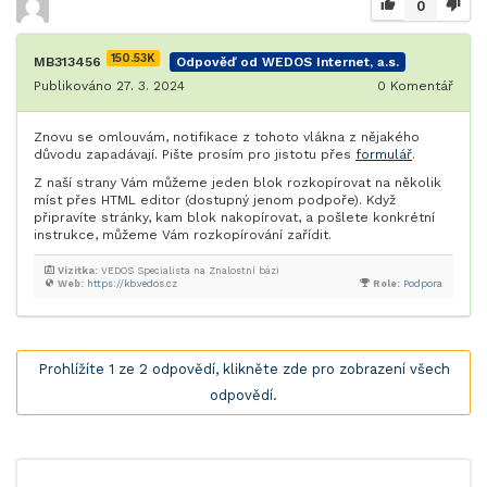
0
150.53K
MB313456
Odpověď od WEDOS Internet, a.s.
Publikováno 27. 3. 2024
0
Komentář
Znovu se omlouvám, notifikace z tohoto vlákna z nějakého
důvodu zapadávají. Pište prosím pro jistotu přes
formulář
.
Z naší strany Vám můžeme jeden blok rozkopírovat na několik
míst přes HTML editor (dostupný jenom podpoře). Když
připravíte stránky, kam blok nakopírovat, a pošlete konkrétní
instrukce, můžeme Vám rozkopírování zařídit.
Vizitka:
VEDOS Specialista na Znalostní bázi
Web:
https://kb.vedos.cz
Role:
Podpora
Prohlížíte 1 ze 2 odpovědí, klikněte zde pro zobrazení všech
odpovědí.