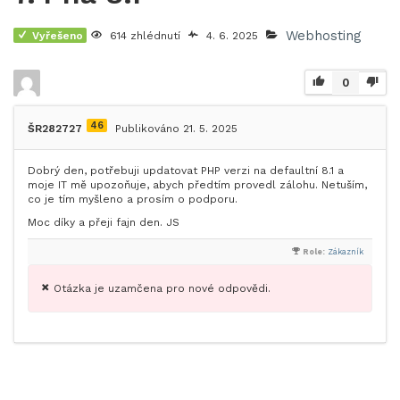
Webhosting
Vyřešeno
614 zhlédnutí
4. 6. 2025
0
46
ŠR282727
Publikováno 21. 5. 2025
Dobrý den, potřebuji updatovat PHP verzi na defaultní 8.1 a
moje IT mě upozoňuje, abych předtím provedl zálohu. Netuším,
co je tím myšleno a prosím o podporu.
Moc díky a přeji fajn den. JS
Role:
Zákazník
Otázka je uzamčena pro nové odpovědi.