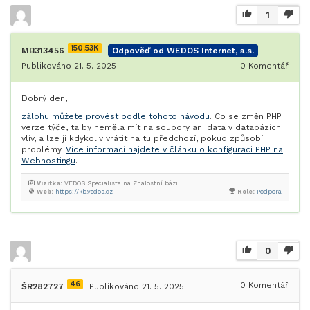
1
150.53K
MB313456
Odpověď od WEDOS Internet, a.s.
Publikováno 21. 5. 2025
0
Komentář
Dobrý den,
zálohu můžete provést podle tohoto návodu
. Co se změn PHP
verze týče, ta by neměla mít na soubory ani data v databázích
vliv, a lze ji kdykoliv vrátit na tu předchozí, pokud způsobí
problémy.
Více informací najdete v článku o konfiguraci PHP na
Webhostingu
.
Vizitka:
VEDOS Specialista na Znalostní bázi
Web:
https://kb.vedos.cz
Role:
Podpora
0
46
0
Komentář
ŠR282727
Publikováno 21. 5. 2025