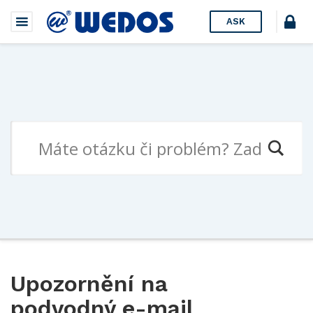
ASK
Upozornění na
podvodný e-mail