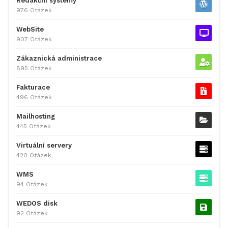
Redakční systémy
976 Otázek
WebSite
907 Otázek
Zákaznická administrace
895 Otázek
Fakturace
496 Otázek
Mailhosting
445 Otázek
Virtuální servery
420 Otázek
WMS
94 Otázek
WEDOS disk
92 Otázek