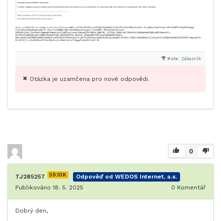
Role:
Zákazník
Otázka je uzamčena pro nové odpovědi.
0
59.10K
TJ285257
Odpověď od WEDOS Internet, a.s.
Publikováno 18. 5. 2025
0
Komentář
Dobrý den,