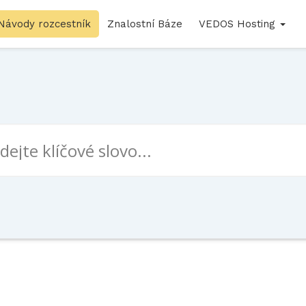
Návody rozcestník
Znalostní Báze
VEDOS Hosting