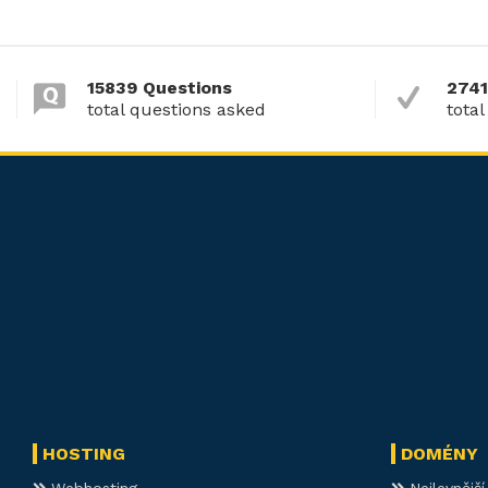
15839 Questions
2741
total questions asked
total
HOSTING
DOMÉNY