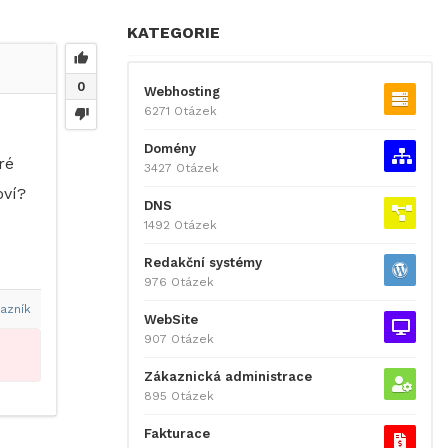
KATEGORIE
0
Webhosting
6271 Otázek
Domény
ré
3427 Otázek
oví?
DNS
1492 Otázek
Redakční systémy
976 Otázek
azník
WebSite
907 Otázek
Zákaznická administrace
895 Otázek
Fakturace