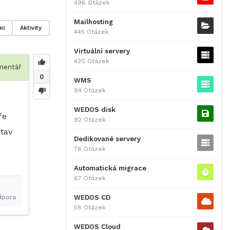
496 Otázek
Mailhosting
ní
Aktivity
445 Otázek
Virtuální servery
420 Otázek
entář
0
WMS
94 Otázek
WEDOS disk
ře
92 Otázek
tav
Dedikované servery
76 Otázek
Automatická migrace
67 Otázek
WEDOS CD
dpora
58 Otázek
WEDOS Cloud