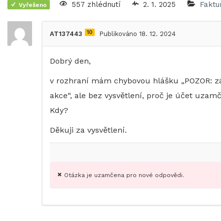
557 zhlédnutí
2. 1. 2025
Faktu
Vyřešeno
10
AT137443
Publikováno 18. 12. 2024
Dobrý den,
v rozhraní mám chybovou hlášku „POZOR: zál
akce“, ale bez vysvětlení, proč je účet uza
Kdy?
Děkuji za vysvětlení.
Otázka je uzamčena pro nové odpovědi.