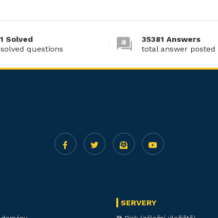
1 Solved
35381 Answers
 solved questions
total answer posted
SERVERY