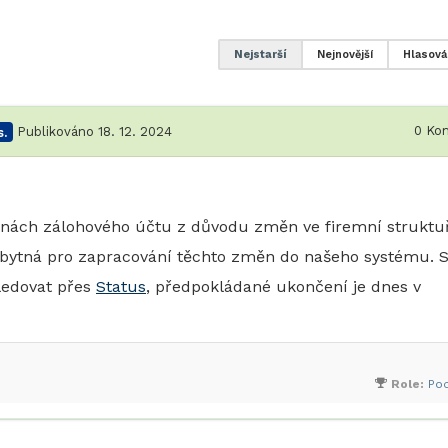
Nejstarší
Nejnovější
Hlasová
0
Kom
.
Publikováno 18. 12. 2024
ěnách zálohového účtu z důvodu změn ve firemní struktu
ytná pro zapracování těchto změn do našeho systému. S
ledovat přes
Status
, předpokládané ukončení je dnes v
Role:
Po