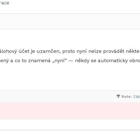
race
ohový účet je uzamčen, proto nyní nelze provádět někte
mčený a co to znamená „nyní“ — někdy se automaticky obn
Role:
Zák