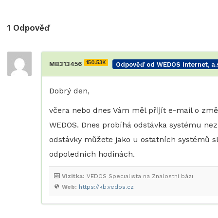
1
Odpověď
150.53K
MB313456
Odpověď od WEDOS Internet, a.s
Dobrý den,
včera nebo dnes Vám měl přijít e-mail o zm
WEDOS. Dnes probíhá odstávka systému nezb
odstávky můžete jako u ostatních systémů s
odpoledních hodinách.
Vizitka:
VEDOS Specialista na Znalostní bázi
Web:
https://kb.vedos.cz