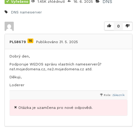
DNS
Vyřešeno
1.45K zhlédnutí
16. 6. 2025
DNS
nameserver
0
16
PL58679
Publikováno 31. 5. 2025
Dobrý den,
Podporuje WEDOS správu vlastních nameserverů?
ns1.mojedomena.cz, ns2.mojedomena.cz atd.
Děkuji,
Loderer
Role:
Zákazník
Otázka je uzamčena pro nové odpovědi.