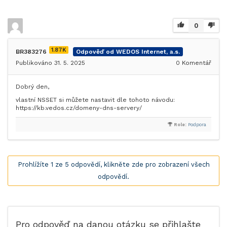
0
1.87K
BR383276
Odpověď od WEDOS Internet, a.s.
Publikováno 31. 5. 2025
0
Komentář
Dobrý den,
vlastní NSSET si můžete nastavit dle tohoto návodu:
https://kb.vedos.cz/domeny-dns-servery/
Role:
Podpora
Prohlížíte 1 ze 5 odpovědí, klikněte zde pro zobrazení všech
odpovědí.
Pro odpověď na danou otázku se přihlašte