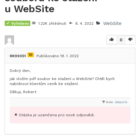
u WebSite
WebSite
Vyřešeno
1.22K zhlédnutí
8. 4. 2022
0
10
RK99051
Publikováno 19. 1. 2022
Dobrý den,
jak vložím pdf soubor ke stažení u WebSite? Chtěl bych
nabídnout klientům ceník ke stažení.
Děkuji, Robert
Role:
Zákazník
Otázka je uzamčena pro nové odpovědi.