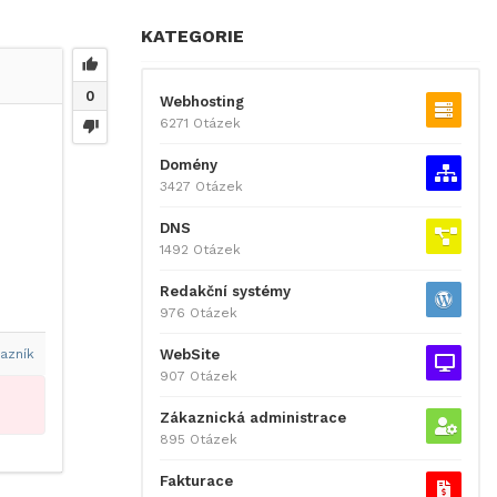
KATEGORIE
0
Webhosting
6271 Otázek
Domény
3427 Otázek
DNS
1492 Otázek
Redakční systémy
976 Otázek
WebSite
azník
907 Otázek
Zákaznická administrace
895 Otázek
Fakturace