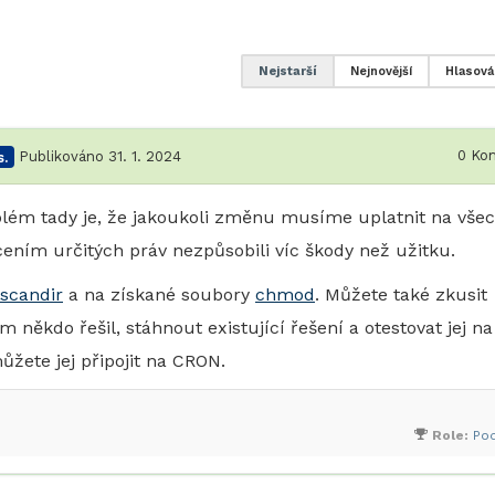
Nejstarší
Nejnovější
Hlasová
0
Kom
.
Publikováno 31. 1. 2024
blém tady je, že jakoukoli změnu musíme uplatnit na vše
ením určitých práv nezpůsobili víc škody než užitku.
scandir
a na získané soubory
chmod
. Můžete také zkusit
m někdo řešil, stáhnout existující řešení a otestovat jej na
žete jej připojit na CRON.
Role:
Po