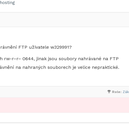
hosting
právnění FTP uživatele w329991?
ch rw-r–r– 0644, jinak jsou soubory nahrávané na FTP
ávnění na nahraných souborech je velice nepraktické.
Role:
Zák