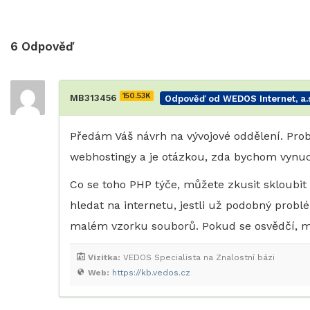
6
Odpověď
150.53K
MB313456
Odpověď od WEDOS Internet, a.s
Předám Váš návrh na vývojové oddělení. Pro
webhostingy a je otázkou, zda bychom vynuc
Co se toho PHP týče, můžete zkusit skloubit
hledat na internetu, jestli už podobný problé
malém vzorku souborů. Pokud se osvědčí, mů
Vizitka:
VEDOS Specialista na Znalostní bázi
Web:
https://kb.vedos.cz