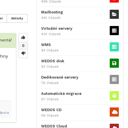
496 Otázek
Mailhosting
445 Otázek
ní
Aktivity
Virtuální servery
420 Otázek
entář
WMS
0
94 Otázek
chny
WEDOS disk
92 Otázek
Dedikované servery
76 Otázek
Automatická migrace
67 Otázek
WEDOS CD
dpora
58 Otázek
WEDOS Cloud