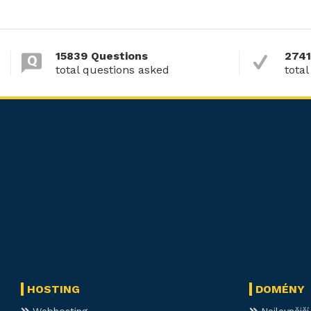
15839 Questions
2741
total questions asked
total
HOSTING
DOMÉNY