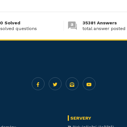
0 Solved
35381 Answers
 solved questions
total answer posted
SERVERY