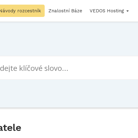
Návody rozcestník
Znalostní Báze
VEDOS Hosting
atele