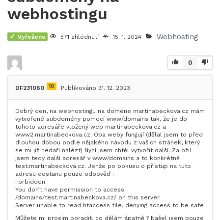
webhostingu
Webhosting
Vyřešeno
571 zhlédnutí
15. 1. 2024
0
10
DF231060
Publikováno 31. 12. 2023
Dobrý den, na webhostingu na doméne martinabeckova.cz mám
vytvořené subdomény pomocí www/domains tak, že je do
tohoto adresáře vložený web martinabeckova.cz a
www2.martinabeckova.cz. Oba weby fungují (dělal jsem to před
dlouhou dobou podle nějakého návodu z vašich stránek, který
se mi již nedaří nalézt) Nyní jsem chtěl vytvořit další. Založil
jsem tedy další adresář v www/domains a to konkrétně
test.martinabeckova.cz. Jenže po pokusu o přístup na tuto
adresu dostanu pouze odpověď :
Forbidden
You don’t have permission to access
/domains/test.martinabeckova.cz/ on this server.
Server unable to read htaccess file, denying access to be safe
Můžete mi prosím poradit, co dělám špatně ? Našel jsem pouze