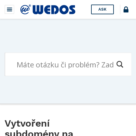
ASK
Vytvoření
subdomény na