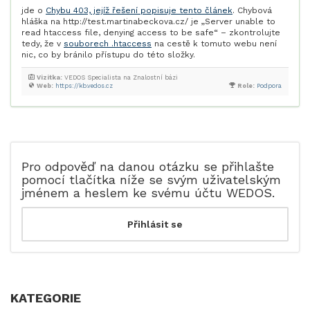
jde o
Chybu 403, jejíž řešení popisuje tento článek
. Chybová
hláška na http://test.martinabeckova.cz/ je „Server unable to
read htaccess file, denying access to be safe“ – zkontrolujte
tedy, že v
souborech .htaccess
na cestě k tomuto webu není
nic, co by bránilo přístupu do této složky.
Vizitka:
VEDOS Specialista na Znalostní bázi
Web:
https://kb.vedos.cz
Role:
Podpora
Pro odpověď na danou otázku se přihlašte
pomocí tlačítka níže se svým uživatelským
jménem a heslem ke svému účtu WEDOS.
KATEGORIE