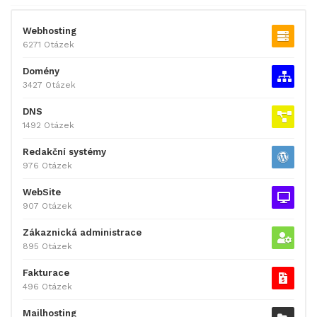
Webhosting
6271 Otázek
Domény
3427 Otázek
DNS
1492 Otázek
Redakční systémy
976 Otázek
WebSite
907 Otázek
Zákaznická administrace
895 Otázek
Fakturace
496 Otázek
Mailhosting