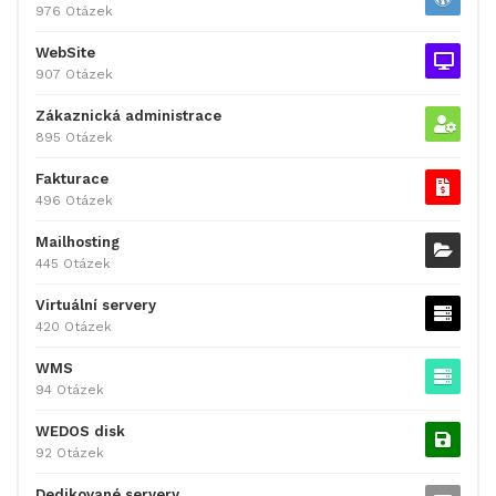
976 Otázek
WebSite
907 Otázek
Zákaznická administrace
895 Otázek
Fakturace
496 Otázek
Mailhosting
445 Otázek
Virtuální servery
420 Otázek
WMS
94 Otázek
WEDOS disk
92 Otázek
Dedikované servery