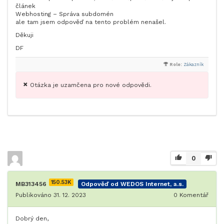
článek
Webhosting – Správa subdomén
ale tam jsem odpověď na tento problém nenašel.
Děkuji
DF
Role:
Zákazník
Otázka je uzamčena pro nové odpovědi.
0
150.53K
MB313456
Odpověď od WEDOS Internet, a.s.
Publikováno 31. 12. 2023
0
Komentář
Dobrý den,