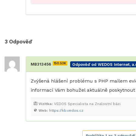
3
Odpověď
150.53K
MB313456
Odpověď od WEDOS Internet, a.s
Zvýšená hlášení problému s PHP mailem evid
informací Vám bohužel aktuálně poskytnou
Vizitka:
VEDOS Specialista na Znalostní bázi
Web:
https://kb.vedos.cz
Prohlížíte 1 ze 3 odpovědí