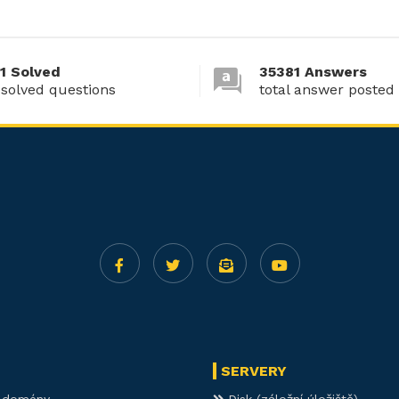
1 Solved
35381 Answers
 solved questions
total answer posted
SERVERY