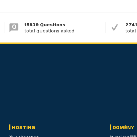
15839 Questions
2741
total questions asked
total
HOSTING
DOMÉNY