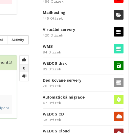
496 Otázek
Mailhosting
445 Otázek
Virtuální servery
420 Otázek
ní
Aktivity
WMS
94 Otázek
entář
WEDOS disk
0
92 Otázek
Dedikované servery
76 Otázek
Automatická migrace
67 Otázek
dpora
WEDOS CD
58 Otázek
WEDOS Cloud