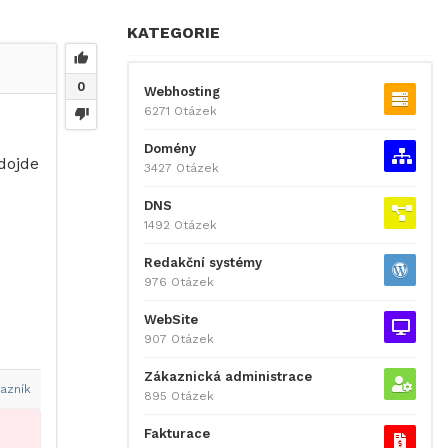
KATEGORIE
0
Webhosting
6271 Otázek
Domény
dojde
3427 Otázek
DNS
1492 Otázek
Redakční systémy
976 Otázek
WebSite
907 Otázek
Zákaznická administrace
azník
895 Otázek
Fakturace