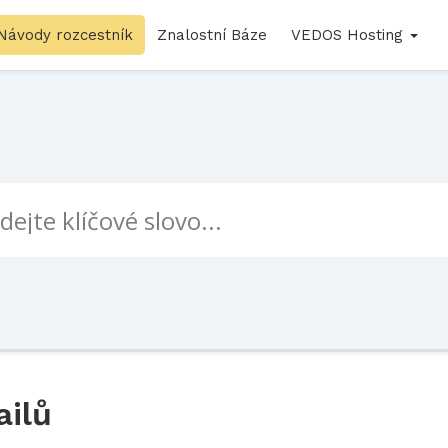
Návody rozcestník
Znalostní Báze
VEDOS Hosting
ailů