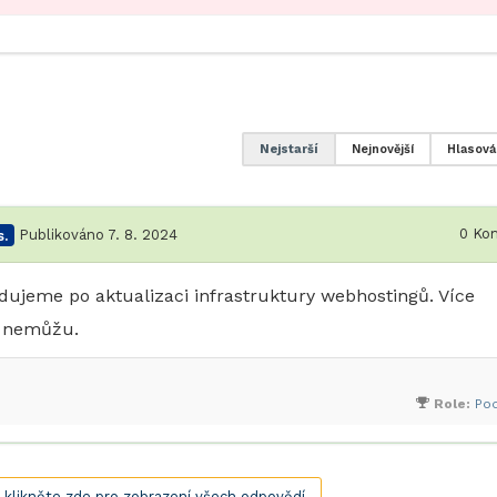
Nejstarší
Nejnovější
Hlasová
0
Kom
.
Publikováno 7. 8. 2024
ujeme po aktualizaci infrastruktury webhostingů. Více
t nemůžu.
Role:
Po
, klikněte zde pro zobrazení všech odpovědí.