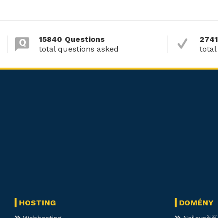
15840 Questions
2741
total questions asked
total
HOSTING
DOMÉNY