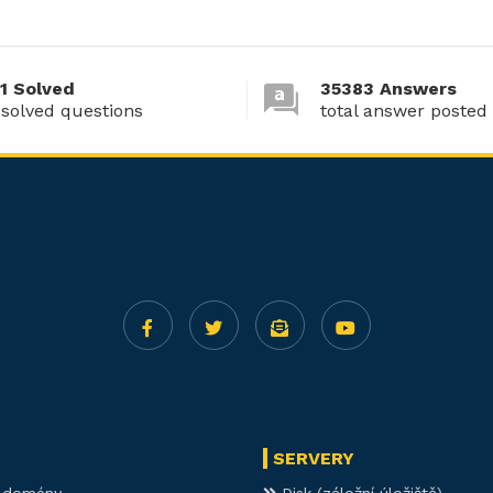
1 Solved
35383 Answers
 solved questions
total answer posted
SERVERY