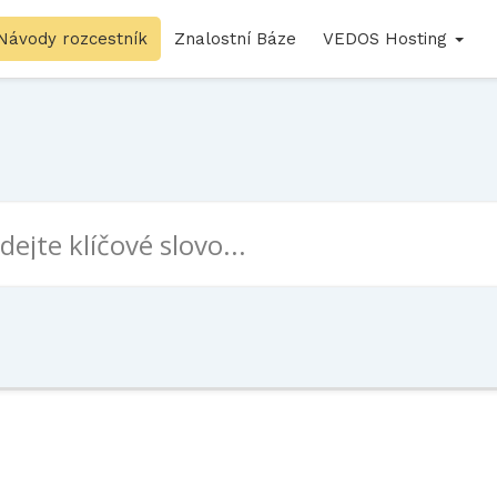
Návody rozcestník
Znalostní Báze
VEDOS Hosting