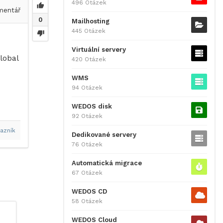
496 Otázek
entář
0
Mailhosting
445 Otázek
Virtuální servery
lobal
420 Otázek
WMS
94 Otázek
WEDOS disk
92 Otázek
azník
Dedikované servery
76 Otázek
Automatická migrace
67 Otázek
WEDOS CD
58 Otázek
WEDOS Cloud