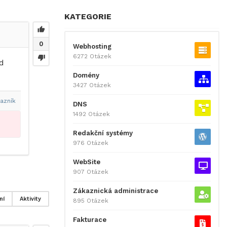
KATEGORIE
0
Webhosting
6272 Otázek
d
Domény
3427 Otázek
azník
DNS
1492 Otázek
Redakční systémy
976 Otázek
WebSite
907 Otázek
Zákaznická administrace
ní
Aktivity
895 Otázek
Fakturace