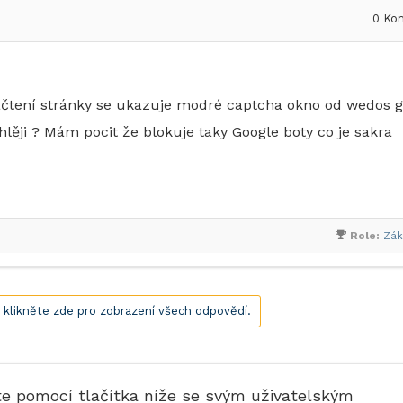
0
Kom
čtení stránky se ukazuje modré captcha okno od wedos g
hlěji ? Mám pocit že blokuje taky Google boty co je sakra
Role:
Zák
, klikněte zde pro zobrazení všech odpovědí.
te pomocí tlačítka níže se svým uživatelským