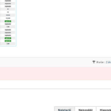
Role:
Zák
Nejstarší
Nejnovější
Hlasová