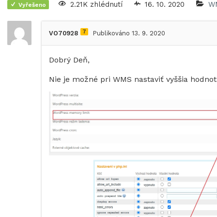
2.21K zhlédnutí
16. 10. 2020
W
Vyřešeno
7
VO70928
Publikováno 13. 9. 2020
Dobrý Deň,
Nie je možné pri WMS nastaviť vyššia hodno