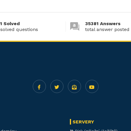
1 Solved
35381 Answers
 solved questions
total answer posted
SERVERY