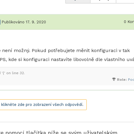
0
Kom
Publikováno 17. 9. 2020
ně není možný. Pokud potřebujete měnit konfiguraci v tak
, kde si konfiguraci nastavíte libovolně dle vlastního uv
{' on line 32.
Role:
Po
, klikněte zde pro zobrazení všech odpovědí.
te pomocí tlačítka níže se svým uživatelským