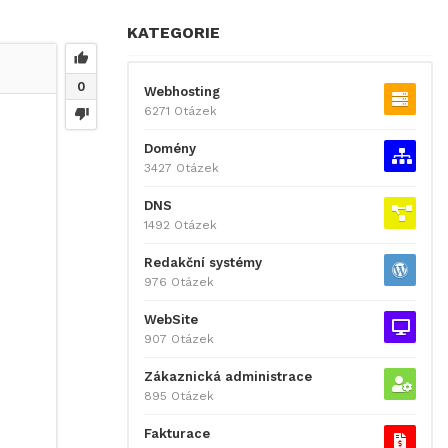
KATEGORIE
0
Webhosting
6271 Otázek
Domény
3427 Otázek
DNS
1492 Otázek
Redakční systémy
976 Otázek
WebSite
907 Otázek
Zákaznická administrace
895 Otázek
Fakturace