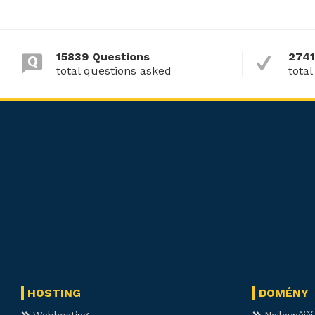
15839 Questions
2741
total questions asked
total
HOSTING
DOMÉNY