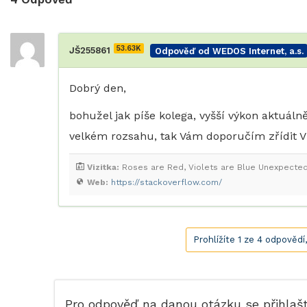
53.63K
JŠ255861
Odpověď od WEDOS Internet, a.s.
Dobrý den,
bohužel jak píše kolega, vyšší výkon aktuál
velkém rozsahu, tak Vám doporučím zřídit VPS
Vizitka:
Roses are Red, Violets are Blue Unexpected '
Web:
https://stackoverflow.com/
Prohlížíte 1 ze 4 odpovědí
Pro odpověď na danou otázku se přihlaš