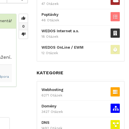
47 Otázek
Poptávky
46 Otázek
entář
0
WEDOS Internet a.s.
18 Otázek
WEDOS OnLine / EWM
12 Otázek
ážení.
KATEGORIE
dpora
Webhosting
6271 Otázek
Domény
3427 Otázek
DNS
1492 Otázek