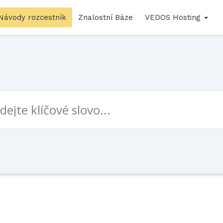
Návody rozcestník
Znalostní Báze
VEDOS Hosting