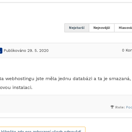
Nejstarší
Nejnovější
Hlasová
0
Kom
.
Publikováno 29. 5. 2020
Na webhostingu jste měla jednu databázi a ta je smazaná,
vou instalaci.
Role:
Po
, klikněte zde pro zobrazení všech odpovědí.