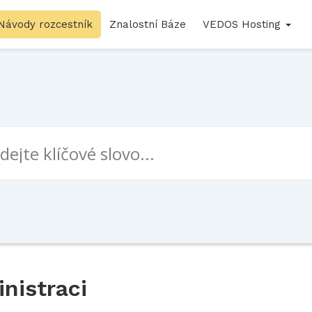
Návody rozcestník
Znalostní Báze
VEDOS Hosting
nistraci