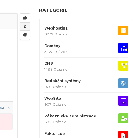
KATEGORIE
0
Webhosting
6272 Otázek
Domény
3427 Otázek
DNS
1492 Otázek
Redakční systémy
976 Otázek
WebSite
907 Otázek
azník
Zákaznická administrace
895 Otázek
Fakturace