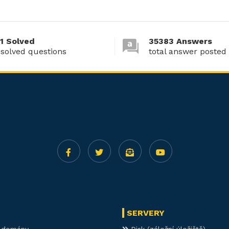
1 Solved
35383 Answers
 solved questions
total answer posted
SERVERY