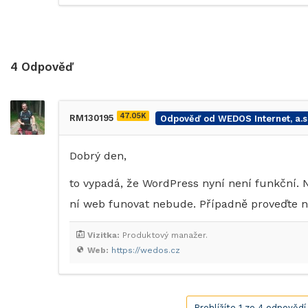
4
Odpověď
47.05K
RM130195
Odpověď od WEDOS Internet, a.s
Dobrý den,
to vypadá, že WordPress nyní není funkční. 
ní web funovat nebude. Případně proveďte no
Vizitka:
Produktový manažer.
Web:
https://wedos.cz
Prohlížíte 1 ze 4 odpovědí