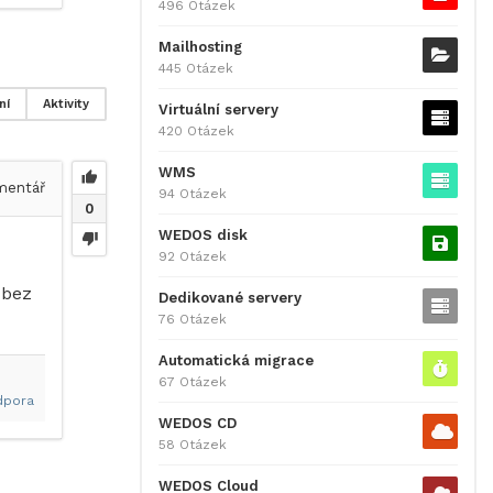
496 Otázek
Mailhosting
445 Otázek
ní
Aktivity
Virtuální servery
420 Otázek
WMS
entář
94 Otázek
0
WEDOS disk
92 Otázek
 bez
Dedikované servery
76 Otázek
Automatická migrace
67 Otázek
dpora
WEDOS CD
58 Otázek
WEDOS Cloud