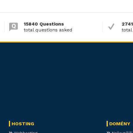
15840 Questions
2741
total questions asked
total
HOSTING
DOMÉNY