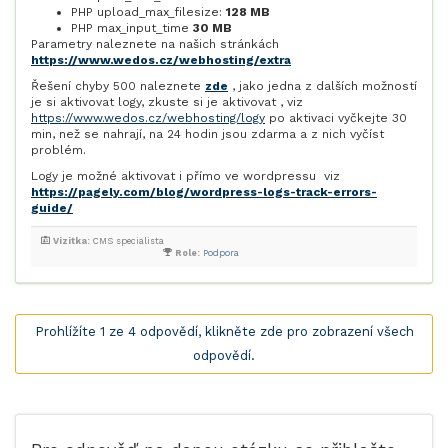
PHP upload_max_filesize:
128 MB
PHP max_input_time
30 MB
Parametry naleznete na našich stránkách
https://www.wedos.cz/webhosting/extra
Řešení chyby 500 naleznete
zde
, jako jedna z dalších možností
je si aktivovat logy, zkuste si je aktivovat , viz
https://www.wedos.cz/webhosting/logy
po aktivaci vyčkejte 30
min, než se nahrají, na 24 hodin jsou zdarma a z nich vyčíst
problém.
Logy je možné aktivovat i přímo ve wordpressu viz
https://pagely.com/blog/wordpress-logs-track-errors-
guide/
Vizitka:
CMS specialista
Role:
Podpora
Prohlížíte 1 ze 4 odpovědí, klikněte zde pro zobrazení všech
odpovědí.