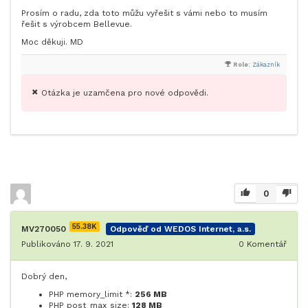
Prosím o radu, zda toto můžu vyřešit s vámi nebo to musím
řešit s výrobcem Bellevue.
Moc děkuji. MD
Role:
Zákazník
Otázka je uzamčena pro nové odpovědi.
0
55.38K
MV270050
Odpověď od WEDOS Internet, a.s.
Publikováno 17. 9. 2021
0
Komentář
Dobrý den,
PHP memory_limit *:
256 MB
PHP post_max_size:
128 MB