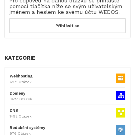
Pro odpověď na danou otázku se přihlašte
pomocí tlačítka níže se svým uživatelským
jménem a heslem ke svému účtu WEDOS.
KATEGORIE
Webhosting
6271 Otázek
Domény
3427 Otázek
DNS
1492 Otázek
Redakční systémy
976 Otázek