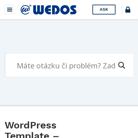
ASK
WordPress
Template –