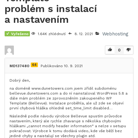
problém s instalací
a nastavením
Webhosting
Vyřešeno
1.64K zhlédnutí
8. 12. 2021
0
64
MD137480
Publikováno 10. 9. 2021
Dobrý den,
na doméně www.dunetowers.com jsem zřídil subdoménu
bellevue.dunetowers.com a do ní nainstaloval WordPress 5.8 a
dále mám problém ze zprovozněním zakoupeného WP
Template (Bellevue). Instalace proběhla, ale už zde se objeví
první chybová hláška ohledně set_time_limit disabled…
Následně podle návodu výrobce Bellevue spustím průvodce
nastavením, který ale rychle zhavaruje s několika chybovými
hláškami „cannot modify header information“ a nelze v setupu
pokračovat. Výrobce k tomu dodává video, kde vše běží bez
jediné chyby a naistalují se všechny plugin atd.