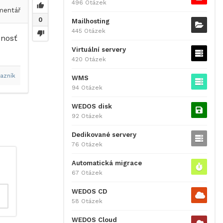
496 Otázek
entář
0
Mailhosting
445 Otázek
žnosť
Virtuální servery
420 Otázek
azník
WMS
94 Otázek
WEDOS disk
92 Otázek
Dedikované servery
76 Otázek
Automatická migrace
67 Otázek
WEDOS CD
58 Otázek
WEDOS Cloud