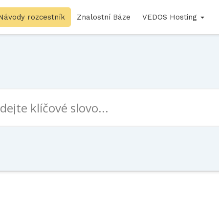
Návody rozcestník
Znalostní Báze
VEDOS Hosting