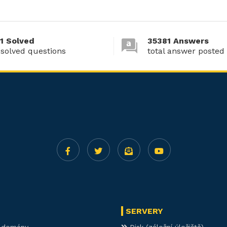
1 Solved
35381 Answers
 solved questions
total answer posted
SERVERY