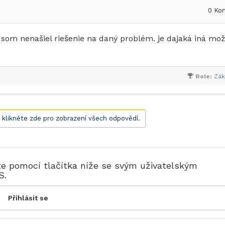
0
Kom
som nenašiel riešenie na daný problém. je dajaká iná mo
Role:
Zák
, klikněte zde pro zobrazení všech odpovědí.
te pomocí tlačítka níže se svým uživatelským
S.