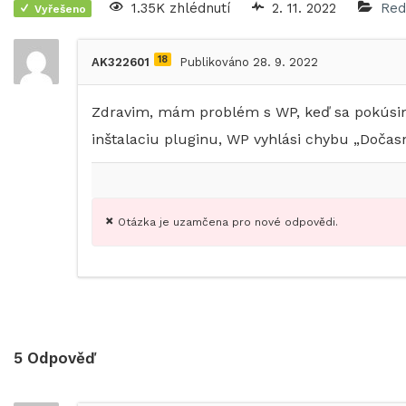
1.35K zhlédnutí
2. 11. 2022
Red
Vyřešeno
18
AK322601
Publikováno 28. 9. 2022
Zdravim, mám problém s WP, keď sa pokúsim
inštalaciu pluginu, WP vyhlási chybu „Dočasn
Otázka je uzamčena pro nové odpovědi.
5
Odpověď