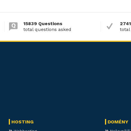
15839 Questions
2741
total questions asked
total
HOSTING
DOMÉNY