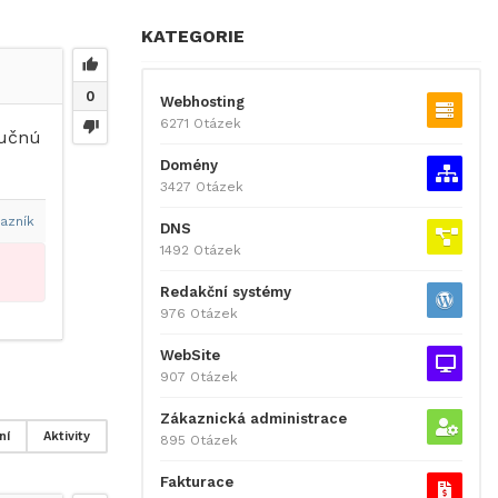
KATEGORIE
0
Webhosting
6271 Otázek
ručnú
Domény
3427 Otázek
azník
DNS
1492 Otázek
Redakční systémy
976 Otázek
WebSite
907 Otázek
Zákaznická administrace
ní
Aktivity
895 Otázek
Fakturace