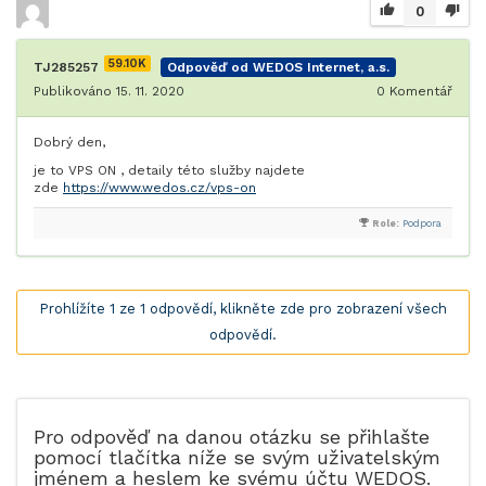
0
59.10K
TJ285257
Odpověď od WEDOS Internet, a.s.
Publikováno 15. 11. 2020
0
Komentář
Dobrý den,
je to VPS ON , detaily této služby najdete
zde
https://www.wedos.cz/vps-on
Role:
Podpora
Prohlížíte 1 ze 1 odpovědí, klikněte zde pro zobrazení všech
odpovědí.
Pro odpověď na danou otázku se přihlašte
pomocí tlačítka níže se svým uživatelským
jménem a heslem ke svému účtu WEDOS.