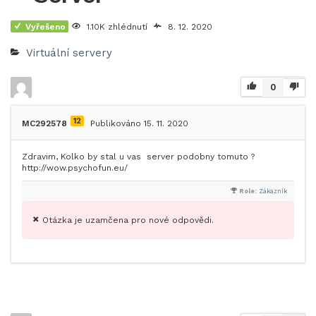
Vyřešeno
1.10K zhlédnutí
8. 12. 2020
Virtuální servery
0
12
MC292578
Publikováno 15. 11. 2020
Zdravim, Kolko by stal u vas server podobny tomuto ?
http://wow.psychofun.eu/
Role:
Zákazník
Otázka je uzamčena pro nové odpovědi.