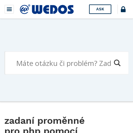
ASK
zadaní proměnné
pro php pomocí