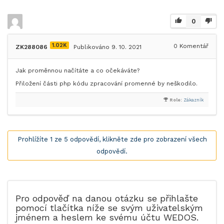
0
1.02K
0
Komentář
ZK288086
Publikováno 9. 10. 2021
Jak proměnnou načítáte a co očekáváte?
Přiložení části php kódu zpracování promenné by neškodilo.
Role:
Zákazník
Prohlížíte 1 ze 5 odpovědí, klikněte zde pro zobrazení všech
odpovědí.
Pro odpověď na danou otázku se přihlašte
pomocí tlačítka níže se svým uživatelským
jménem a heslem ke svému účtu WEDOS.