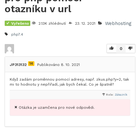
otazníku v url
Webhosting
Vyřešeno
2.13K zhlédnutí
23. 12. 2021
php7.4
0
14
JP313132
Publikováno 8. 10. 2021
Když zadám proměnnou pomocí adresy, např. zkus.php?y=2, tak
mi to hodnotu y nepřiřadí, jak bych čekal. Co je špatně?
Role:
Zákazník
Otázka je uzamčena pro nové odpovědi.