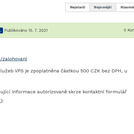
Nejstarší
Nejnovější
Hlasová
0
Kom
.
Publikováno 15. 7. 2021
/zalohovani
služeb VPS je zpoplatněna částkou 500 CZK bez DPH, u
ující informace autorizovaně skrze kontaktní formulář
l
):