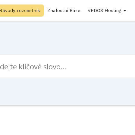
Návody rozcestník
Znalostní Báze
VEDOS Hosting