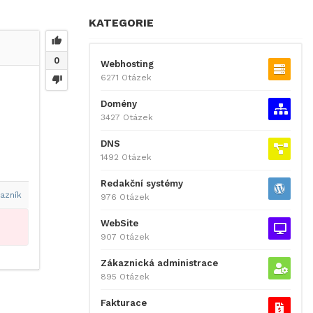
KATEGORIE
0
Webhosting
6271 Otázek
Domény
3427 Otázek
DNS
1492 Otázek
Redakční systémy
azník
976 Otázek
WebSite
907 Otázek
Zákaznická administrace
895 Otázek
Fakturace