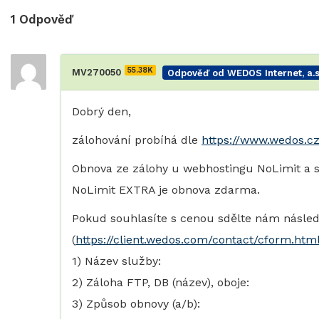
1
Odpověď
55.38K
MV270050
Odpověď od WEDOS Internet, a.s
Dobrý den,
zálohování probíhá dle
https://www.wedos.cz
Obnova ze zálohy u webhostingu NoLimit a 
NoLimit EXTRA je obnova zdarma.
Pokud souhlasíte s cenou sdělte nám násled
(
https://client.wedos.com/contact/cform.htm
1) Název služby:
2) Záloha FTP, DB (název), oboje:
3) Způsob obnovy (a/b):