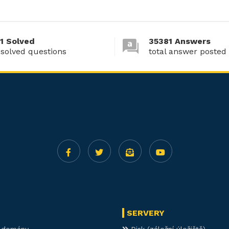
1 Solved
35381 Answers
 solved questions
total answer posted
SERVERY