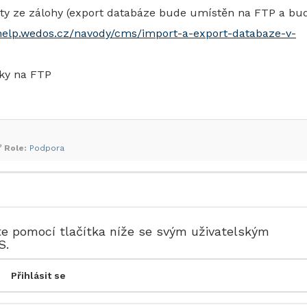
ty ze zálohy (export databáze bude umístěn na FTP a bu
/help.wedos.cz/navody/cms/import-a-export-databaze-v-
žky na FTP
Role:
Podpora
te pomocí tlačítka níže se svým uživatelským
S.