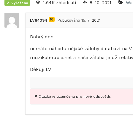
1.64K zhlédnutí
8. 10. 2021
We
Vyřešeno
10
LV84394
Publikováno 15. 7. 2021
Dobrý den,
nemáte náhodu nějaké zálohy databází na Va
muzikoterapie.net a naše záloha je už relativ
Děkuji LV
Otázka je uzamčena pro nové odpovědi.