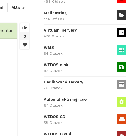
496 Otázek
ní
Aktivity
Mailhosting
445 Otázek
Virtuální servery
entář
420 Otázek
0
WMS
94 Otázek
WEDOS disk
92 Otázek
Dedikované servery
76 Otázek
Automatická migrace
67 Otázek
WEDOS CD
58 Otázek
WEDOS Cloud