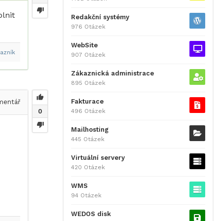
lnit
Redakční systémy
976 Otázek
WebSite
azník
907 Otázek
Zákaznická administrace
895 Otázek
Fakturace
entář
496 Otázek
0
Mailhosting
445 Otázek
Virtuální servery
420 Otázek
WMS
94 Otázek
WEDOS disk