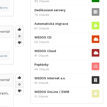
92 Otázek
dpora
Dedikované servery
76 Otázek
Automatická migrace
67 Otázek
entář
0
WEDOS CD
58 Otázek
WEDOS Cloud
47 Otázek
azník
Poptávky
46 Otázek
WEDOS Internet a.s.
entář
18 Otázek
0
WEDOS OnLine / EWM
ěrem,
12 Otázek