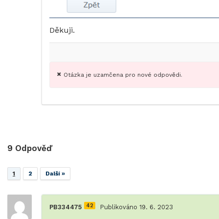
Děkuji.
Otázka je uzamčena pro nové odpovědi.
9
Odpověď
1
2
Další »
42
PB334475
Publikováno 19. 6. 2023