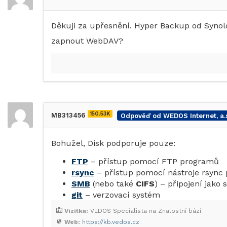
Děkuji za upřesnění. Hyper Backup od Syno
zapnout WebDAV?
150.53K
MB313456
Odpověď od WEDOS Internet, a.s
Bohužel, Disk podporuje pouze:
FTP
– přístup pomocí FTP programů
rsync
– přístup pomocí nástroje rsync
SMB
(nebo také
CIFS
) – připojení jako
git
– verzovací systém
Vizitka:
VEDOS Specialista na Znalostní bázi
Web:
https://kb.vedos.cz