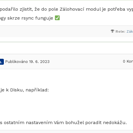
dařilo zjistit, že do pole Zálohovací modul je potřeba vyp
logy skrze rsync funguje
Role:
Zák
0
Kom
.
Publikováno 19. 6. 2023
je k Disku, například:
 s ostatním nastavením Vám bohužel poradit nedokážu.