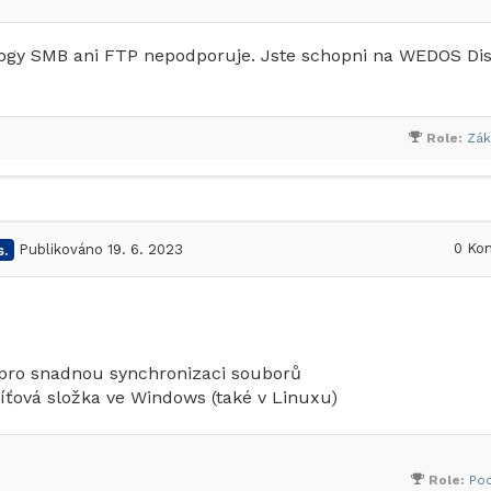
logy SMB ani FTP nepodporuje. Jste schopni na WEDOS Di
Role:
Zák
0
Kom
.
Publikováno 19. 6. 2023
 pro snadnou synchronizaci souborů
 síťová složka ve Windows (také v Linuxu)
Role:
Po