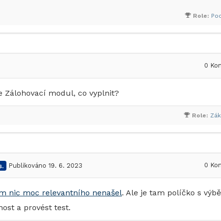
Role:
Po
0
Kom
e Zálohovací modul, co vyplnit?
Role:
Zák
0
Kom
.
Publikováno 19. 6. 2023
m nic moc relevantního nenašel
. Ale je tam políčko s výb
st a provést test.