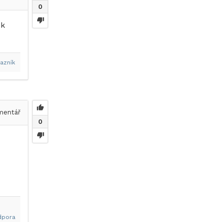
0
sk
azník
entář
0
dpora