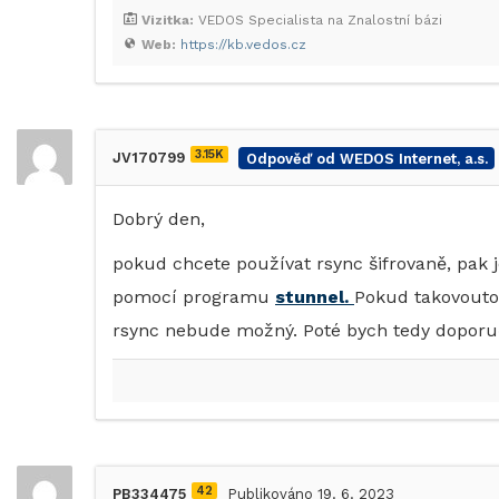
Vizitka:
VEDOS Specialista na Znalostní bázi
Web:
https://kb.vedos.cz
3.15K
JV170799
Odpověď od WEDOS Internet, a.s.
Dobrý den,
pokud chcete používat rsync šifrovaně, pak j
pomocí programu
stunnel.
Pokud takovouto
rsync nebude možný. Poté bych tedy doporuč
42
PB334475
Publikováno 19. 6. 2023