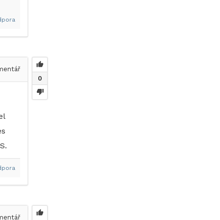
dpora
entář
0
el
es
S.
dpora
entář