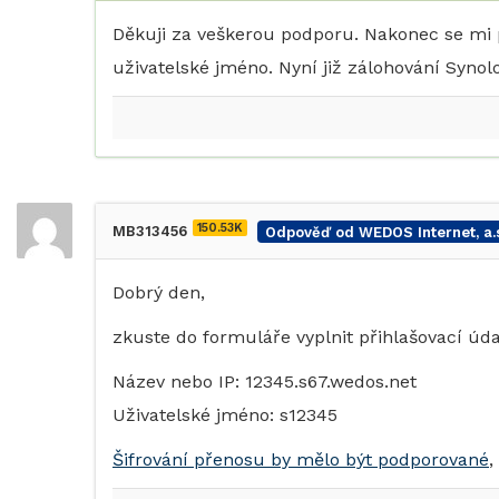
Děkuji za veškerou podporu. Nakonec se mi po
uživatelské jméno. Nyní již zálohování Syno
150.53K
MB313456
Odpověď od WEDOS Internet, a.s
Dobrý den,
zkuste do formuláře vyplnit přihlašovací úda
Název nebo IP: 12345.s67.wedos.net
Uživatelské jméno: s12345
Šifrování přenosu by mělo být podporované
,