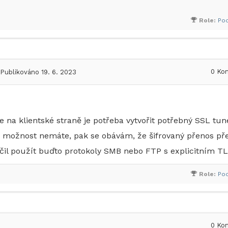
Role:
Po
0
Kom
Publikováno 19. 6. 2023
e na klientské straně je potřeba vytvořit potřebný SSL tun
 možnost nemáte, pak se obávám, že šifrovaný přenos př
il použít buďto protokoly SMB nebo FTP s explicitním TL
Role:
Po
0
Kom