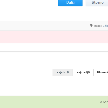
Role:
Zák
Nejstarší
Nejnovější
Hlasová
0
Kom