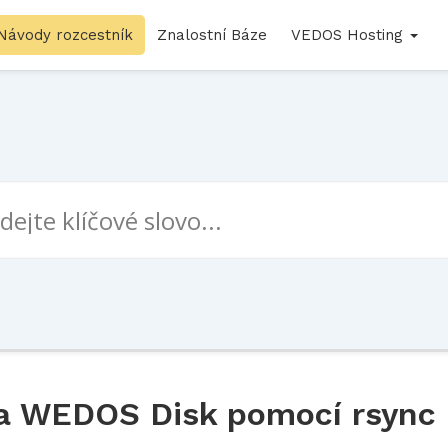
Návody rozcestník
Znalostní Báze
VEDOS Hosting
na WEDOS Disk pomocí rsync