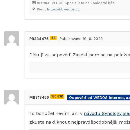
Vizitka:
VEDOS Specialista na Znalostní bázi
Web:
https://kb.vedos.cz
42
PB334475
Publikováno 19. 6. 2023
Děkuji za odpověď. Zasekl jsem se na položc
150.53K
MB313456
Odpověď od WEDOS Internet, a.s
To bohužel nevím, ani v
návodu Synology jse
zkuste nakliknout nejpravděpodobnější možno