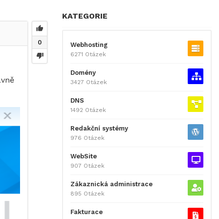
KATEGORIE
0
Webhosting
6271 Otázek
Domény
ávně
3427 Otázek
DNS
1492 Otázek
Redakční systémy
976 Otázek
WebSite
907 Otázek
Zákaznická administrace
895 Otázek
Fakturace