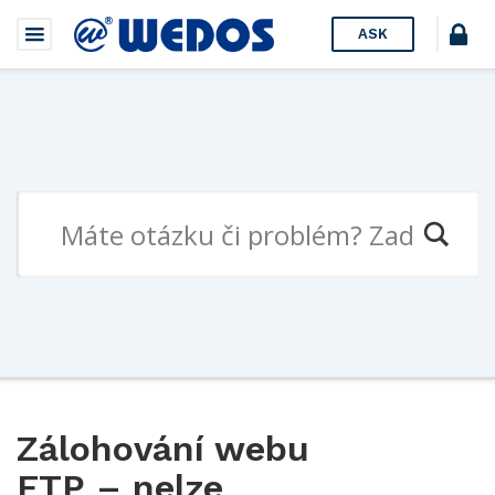
ASK
Zálohování webu
FTP – nelze