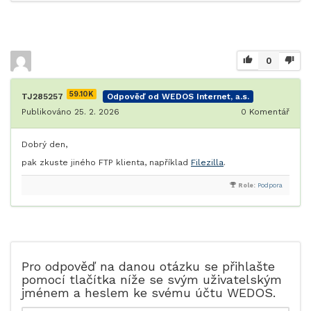
0
59.10K
TJ285257
Odpověď od WEDOS Internet, a.s.
Publikováno 25. 2. 2026
0
Komentář
Dobrý den,
pak zkuste jiného FTP klienta, například
Filezilla
.
Role:
Podpora
Pro odpověď na danou otázku se přihlašte
pomocí tlačítka níže se svým uživatelským
jménem a heslem ke svému účtu WEDOS.