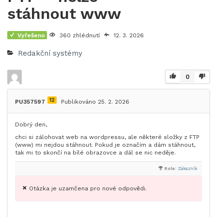
stáhnout www
Vyřešeno
360 zhlédnutí
12. 3. 2026
Redakční systémy
0
12
PU357597
Publikováno 25. 2. 2026
Dobrý den,
chci si zálohovat web na wordpressu, ale některé složky z FTP
(www) mi nejdou stáhnout. Pokud je označím a dám stáhnout,
tak mi to skončí na bílé obrazovce a dál se nic neděje.
Role:
Zákazník
Otázka je uzamčena pro nové odpovědi.