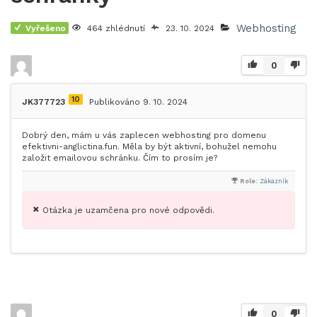
Webhosting
Vyřešeno
464 zhlédnutí
23. 10. 2024
0
10
JK377723
Publikováno 9. 10. 2024
Dobrý den, mám u vás zaplecen webhosting pro domenu
efektivni-anglictina.fun. Měla by být aktivní, bohužel nemohu
založit emailovou schránku. Čím to prosím je?
Role:
Zákazník
Otázka je uzamčena pro nové odpovědi.
0