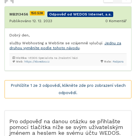
150.53K
MB313456
Odpověď od WEDOS Internet, a.s.
Publikováno 12. 12. 2023
0
Komentář
Dobrý den,
služby Webhosting a WebSite se vzájemně vylučují.
Jednu za
druhou vyměníte podle tohoto návodu
.
Vizitka:
VEDOS Specialista na Znalostní bázi
Web:
https://kb.vedos.cz
Role:
Podpora
Prohlížíte 1 ze 3 odpovědí, klikněte zde pro zobrazení všech
odpovědí.
Pro odpověď na danou otázku se přihlašte
pomocí tlačítka níže se svým uživatelským
jménem a heslem ke svému účtu WEDOS.