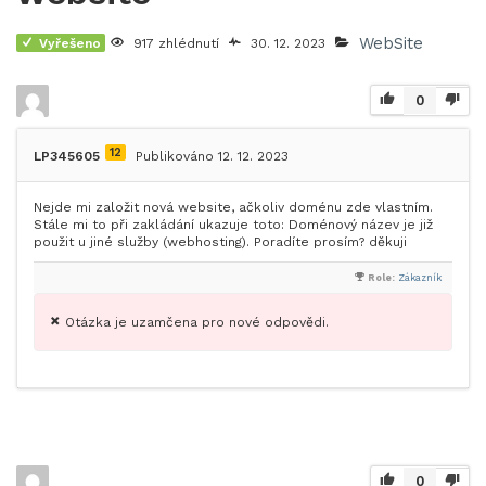
WebSite
Vyřešeno
917 zhlédnutí
30. 12. 2023
0
12
LP345605
Publikováno 12. 12. 2023
Nejde mi založit nová website, ačkoliv doménu zde vlastním.
Stále mi to při zakládání ukazuje toto: Doménový název je již
použit u jiné služby (webhosting). Poradíte prosím? děkuji
Role:
Zákazník
Otázka je uzamčena pro nové odpovědi.
0