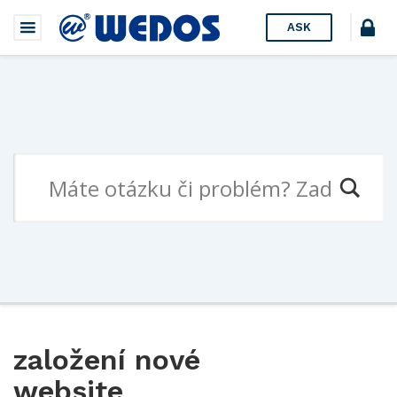
ASK
založení nové
website