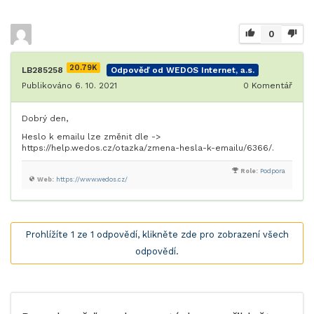
0
20.79K
LB285258
Odpověď od WEDOS Internet, a.s.
Publikováno 6. 10. 2021
0
Komentář
Dobrý den,
Heslo k emailu lze změnit dle ->
https://help.wedos.cz/otazka/zmena-hesla-k-emailu/6366/.
Role:
Podpora
Web:
https://www.wedos.cz/
Prohlížíte 1 ze 1 odpovědí, klikněte zde pro zobrazení všech
odpovědí.