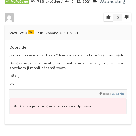
Webhosting
Vyřešeno
789 zhlédnutí
21. 12. 2021
0
12
VA266213
Publikováno 6. 10. 2021
Dobrý den,
jak mohu resetovat heslo? Nedaří se nám skrze Vaši nápovědu.
Současně jsme smazali jednu mailovou schránku, lze ji obnovit,
abychom ji mohli přesměrovat?
Děkuji.
VA
Role:
Zákazník
Otázka je uzamčena pro nové odpovědi.