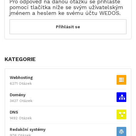
Pro odpověď na danou otázku se přihlašte
pomocí tlačítka níže se svým uživatelským
jménem a heslem ke svému účtu WEDOS.
KATEGORIE
Webhosting
6271 Otázek
Domény
3427 Otázek
DNS
1492 Otázek
Redakční systémy
976 Otázek