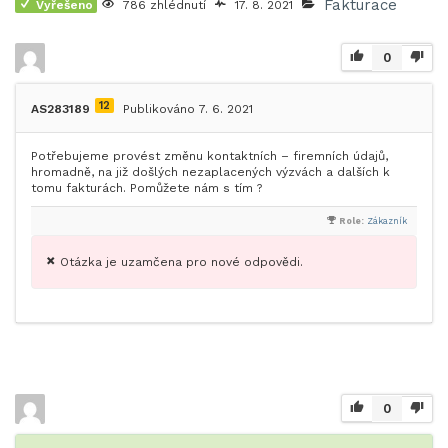
Fakturace
Vyřešeno
786 zhlédnutí
17. 8. 2021
0
12
AS283189
Publikováno 7. 6. 2021
Potřebujeme provést změnu kontaktních – firemních údajů,
hromadně, na již došlých nezaplacených výzvách a dalších k
tomu fakturách. Pomůžete nám s tím ?
Role:
Zákazník
Otázka je uzamčena pro nové odpovědi.
0