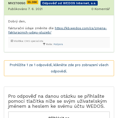
55.38K
MV270050
Odpověď od WEDOS Internet, a.s.
Publikováno 7. 6. 2021
0
Komentář
Dobrý den,
fakturační údaje změníte dle
https://kb.wedos.com/cs/zmena-
fakturacnich-udaju-sluzeb/
Vizitka:
CMS specialista
Role:
Podpora
Prohlížíte 1 ze 1 odpovědí, klikněte zde pro zobrazení všech
odpovědí.
Pro odpověď na danou otázku se přihlašte
pomocí tlačítka níže se svým uživatelským
jménem a heslem ke svému účtu WEDOS.