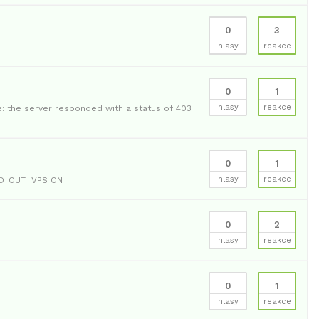
0
3
hlasy
reakce
0
1
hlasy
reakce
e: the server responded with a status of 403
0
1
hlasy
reakce
D_OUT
VPS ON
0
2
hlasy
reakce
0
1
hlasy
reakce