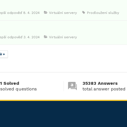
lepší odpověď
8. 4. 2024
Virtuální servery
Prodloužení služby
lepší odpověď
3. 4. 2024
Virtuální servery
í »
1 Solved
35383 Answers
 solved questions
total answer posted