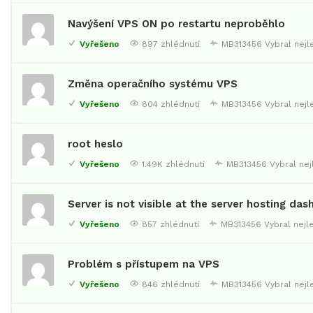
Navýšení VPS ON po restartu neproběhlo
Vyřešeno
897 zhlédnutí
MB313456
Vybral nej
Změna operačního systému VPS
Vyřešeno
804 zhlédnutí
MB313456
Vybral nej
root heslo
Vyřešeno
1.49K zhlédnutí
MB313456
Vybral ne
Server is not visible at the server hosting das
Vyřešeno
857 zhlédnutí
MB313456
Vybral nejl
Problém s přístupem na VPS
Vyřešeno
846 zhlédnutí
MB313456
Vybral nej