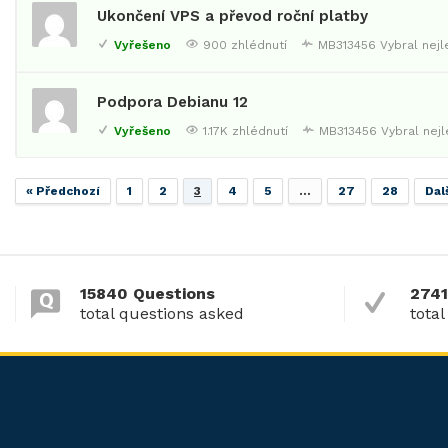
Ukončení VPS a převod roční platby
Vyřešeno
900 zhlédnutí
MB313456
Vybral nej
Podpora Debianu 12
Vyřešeno
1.17K zhlédnutí
MB313456
Vybral nej
« Předchozí
1
2
3
4
5
…
27
28
Dalš
15840 Questions
2741
total questions asked
total