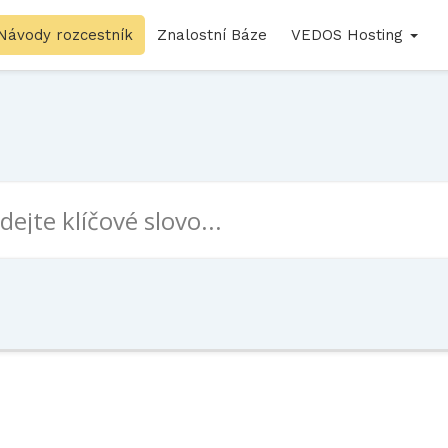
Návody rozcestník
Znalostní Báze
VEDOS Hosting