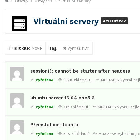
Otazky
Kategorie
Virtuální servery
Virtuální servery
420 Otázek
Třídit dle:
Nové
Tag
Vymaž filtr
session(); cannot be starter after headers
Vyřešeno
1.27K zhlédnutí
MB313456
Vybral nej
ubuntu server 16.04 php5.6
Vyřešeno
718 zhlédnutí
MB313456
Vybral nejl
Přeinstalace Ubuntu
Vyřešeno
748 zhlédnutí
MB313456
Vybral nejl