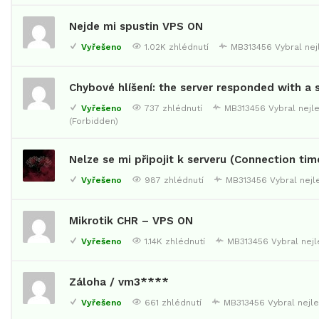
Nejde mi spustin VPS ON
Vyřešeno
1.02K zhlédnutí
MB313456
Vybral ne
Chybové hlíšení: the server responded with a 
Vyřešeno
737 zhlédnutí
MB313456
Vybral nejl
(Forbidden)
Nelze se mi připojit k serveru (Connection tim
Vyřešeno
987 zhlédnutí
MB313456
Vybral nej
Mikrotik CHR – VPS ON
Vyřešeno
1.14K zhlédnutí
MB313456
Vybral nej
Záloha / vm3****
Vyřešeno
661 zhlédnutí
MB313456
Vybral nejl