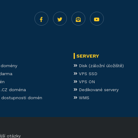
SERVERY
í domény
Disk (záložní úložiště)
darma
VPS SSD
én
VPS ON
í .CZ doména
Dedikované servery
 dostupnosti domén
WMS
jší otázky