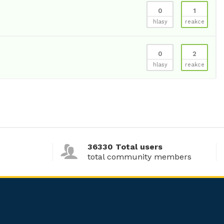
0
1
hlasy
reakce
0
2
hlasy
reakce
36330 Total users
total community members