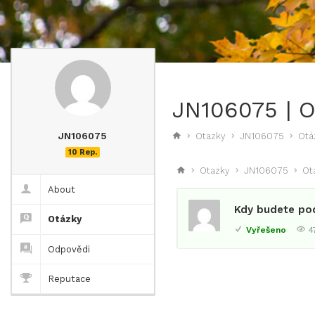
JN106075 | 
JN106075
Otazky
JN106075
Otá
10 Rep.
Otazky
JN106075
Ot
About
Kdy budete po
Otázky
Vyřešeno
4
Odpovědi
Reputace