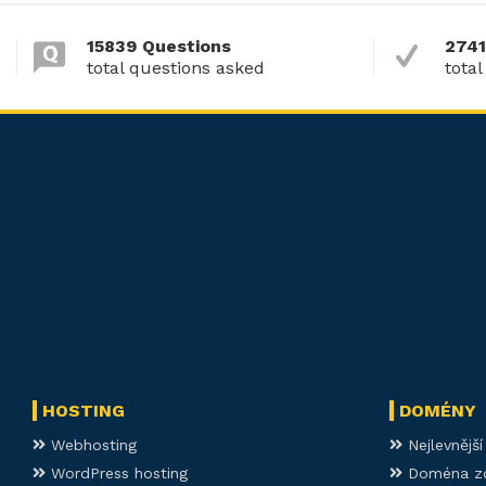
15839 Questions
2741
total questions asked
total
HOSTING
DOMÉNY
Webhosting
Nejlevnějš
WordPress hosting
Doména z