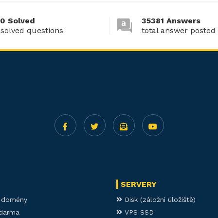
0 Solved
35381 Answers
 solved questions
total answer posted
SERVERY
í domény
Disk (záložní úložiště)
darma
VPS SSD