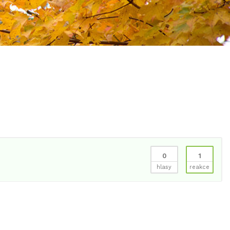
0
1
hlasy
reakce