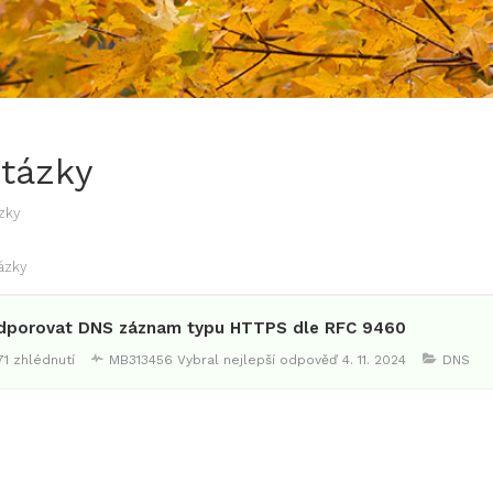
Otázky
zky
ázky
dporovat DNS záznam typu HTTPS dle RFC 9460
71 zhlédnutí
MB313456
Vybral nejlepší odpověď
4. 11. 2024
DNS