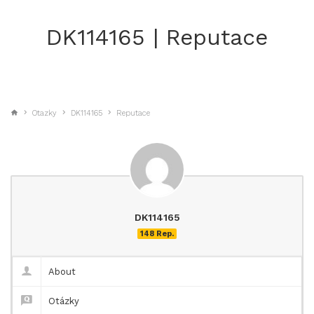
DK114165 | Reputace
Otazky
DK114165
Reputace
DK114165
148 Rep.
About
Otázky