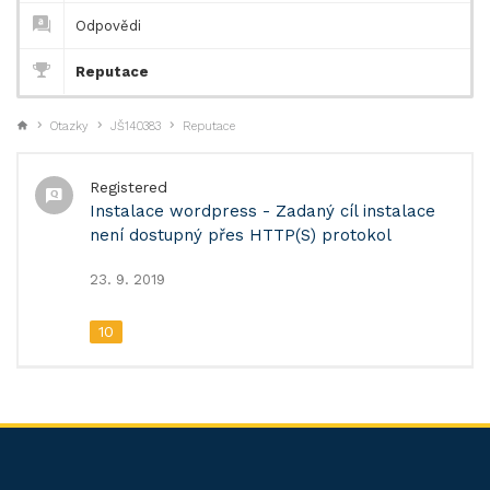
Odpovědi
Reputace
Otazky
JŠ140383
Reputace
Registered
Instalace wordpress - Zadaný cíl instalace
není dostupný přes HTTP(S) protokol
23. 9. 2019
10