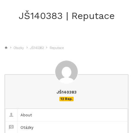
JŠ140383 | Reputace
Otazky
JŠ140383
Reputace
JŠ140383
12 Rep.
About
Otázky