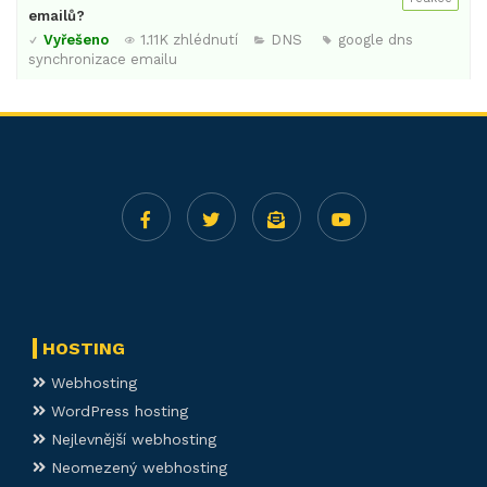
emailů?
Vyřešeno
1.11K zhlédnutí
DNS
google dns
synchronizace emailu
HOSTING
Webhosting
WordPress hosting
Nejlevnější webhosting
Neomezený webhosting