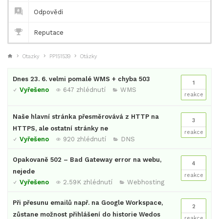
Odpovědi
Reputace
Otazky
PP151539
Otázky
Dnes 23. 6. velmi pomalé WMS + chyba 503
1
Vyřešeno
647 zhlédnutí
WMS
reakce
Naše hlavní stránka přesměrovává z HTTP na
3
HTTPS, ale ostatní stránky ne
reakce
Vyřešeno
920 zhlédnutí
DNS
Opakovaně 502 – Bad Gateway error na webu,
4
nejede
reakce
Vyřešeno
2.59K zhlédnutí
Webhosting
Při přesunu emailů např. na Google Workspace,
2
zůstane možnost přihlášení do historie Wedos
reakce