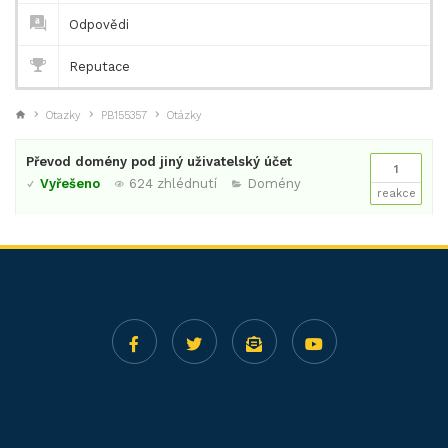
Odpovědi
Reputace
Otazky
PB155357
Otázky
Převod domény pod jiný uživatelský účet
1
Vyřešeno
624 zhlédnutí
Domény
reakce