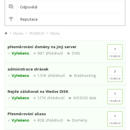
Odpovědi
Reputace
Otazky
PK208423
Otázky
přesměrování domény na jiný server
1
Vyřešeno
997 zhlédnutí
DNS
reakce
administrace stránek
3
Vyřešeno
1.51K zhlédnutí
Webhosting
reakce
Nejde zálohovat na Wedos DISK
1
Vyřešeno
1.17K zhlédnutí
WEDOS disk
reakce
Přesměrování aliasu
1
Vyřešeno
828 zhlédnutí
Domény
reakce