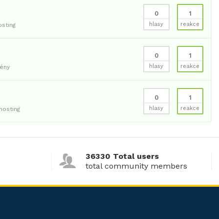
0
1
hlasy
reakce
sting
0
1
hlasy
reakce
ény
0
1
hlasy
reakce
osting
36330 Total users
total community members