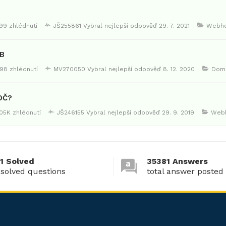
99 zhlédnutí
JŠ255861
Vybral nejlepší odpověď
29. 7. 2021
Webho
B
98 zhlédnutí
MV270050
Vybral nejlepší odpověď
8. 12. 2020
Dom
OČ?
.05K zhlédnutí
JŠ246155
Vybral nejlepší odpověď
29. 9. 2019
Webh
1 Solved
35381 Answers
 solved questions
total answer posted