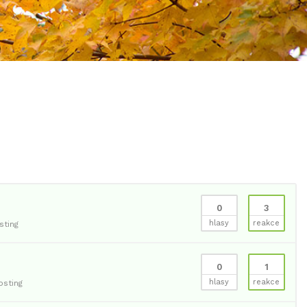
0
3
hlasy
reakce
ting
0
1
hlasy
reakce
sting