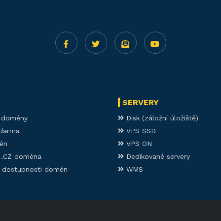
SERVERY
í domény
Disk (záložní úložiště)
darma
VPS SSD
én
VPS ON
í .CZ doména
Dedikované servery
 dostupnosti domén
WMS