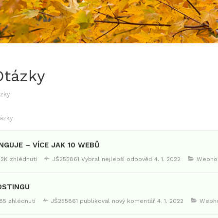
Otázky
zky
ázky
NGUJE – VÍCE JAK 10 WEBŮ
.12K zhlédnutí
JŠ255861
Vybral nejlepší odpověď
4. 1. 2022
Webhos
OSTINGU
85 zhlédnutí
JŠ255861
publikoval nový komentář
4. 1. 2022
Webho