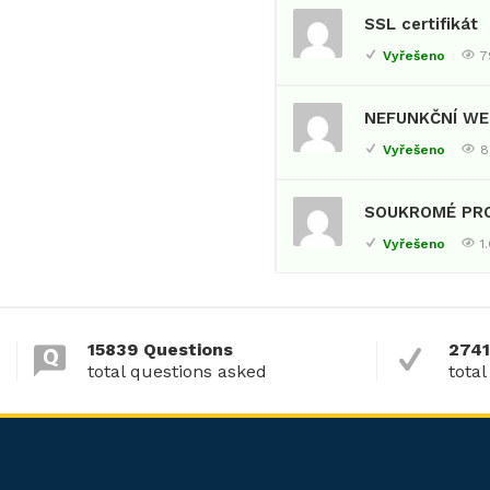
SSL certifikát
Vyřešeno
7
NEFUNKČNÍ WE
Vyřešeno
8
SOUKROMÉ PR
Vyřešeno
1
15839 Questions
2741
total questions asked
total