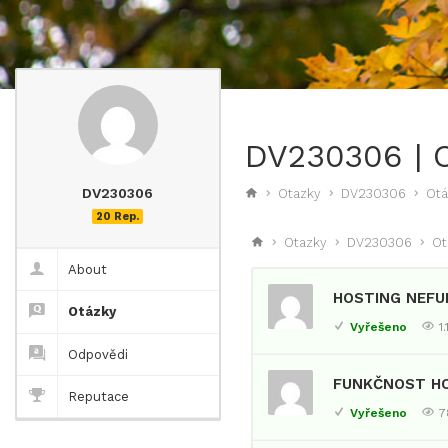
DV230306 | 
DV230306
Otazky
DV230306
Otá
20 Rep.
Otazky
DV230306
Ot
About
HOSTING NEFU
Otázky
Vyřešeno
1
Odpovědi
FUNKČNOST H
Reputace
Vyřešeno
7