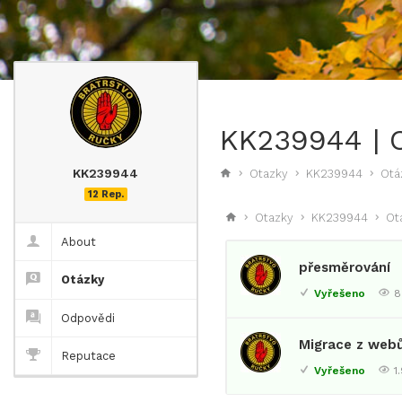
KK239944 | 
KK239944
Otazky
KK239944
Otá
12 Rep.
Otazky
KK239944
Ot
About
přesměrování
Otázky
Vyřešeno
8
Odpovědi
Migrace z web
Reputace
Vyřešeno
1