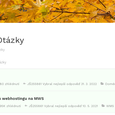
Otázky
zky
ázky
80 zhlédnutí
JŠ255861
Vybral nejlepší odpověď
31. 3. 2022
Domé
ů webhostingu na MWS
.95K zhlédnutí
JŠ255861
Vybral nejlepší odpověď
10. 5. 2021
WMS