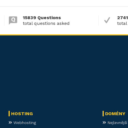
15839 Questions
2741
total questions asked
total
HOSTING
DOMÉNY
Webhosting
Nejlevnějš