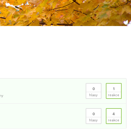
0
1
hlasy
reakce
ny
0
4
hlasy
reakce