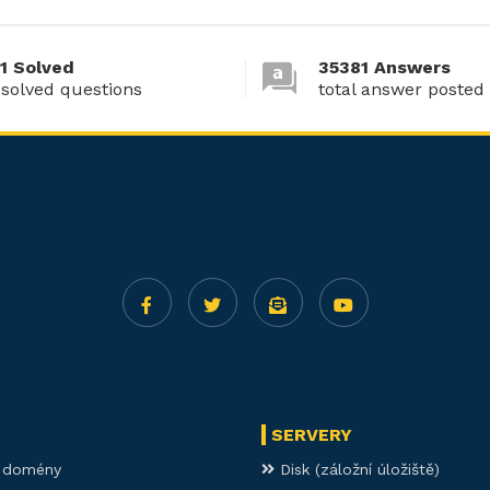
1 Solved
35381 Answers
 solved questions
total answer posted
SERVERY
í domény
Disk (záložní úložiště)