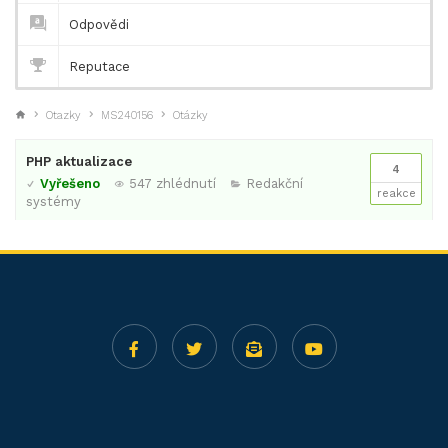
Odpovědi
Reputace
Otazky
MS240156
Otázky
PHP aktualizace
4
Vyřešeno
547 zhlédnutí
Redakční
reakce
systémy