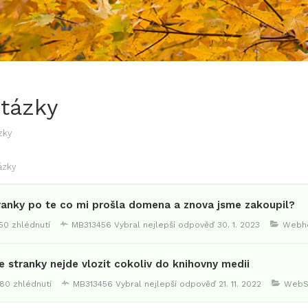
Otázky
zky
ázky
ranky po te co mi prošla domena a znova jsme zakoupil?
50 zhlédnutí
MB313456
Vybral nejlepší odpověď
30. 1. 2023
Webho
 stranky nejde vlozit cokoliv do knihovny medii
80 zhlédnutí
MB313456
Vybral nejlepší odpověď
21. 11. 2022
WebS