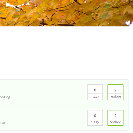
0
2
hlasy
reakce
sting
0
2
hlasy
reakce
ite