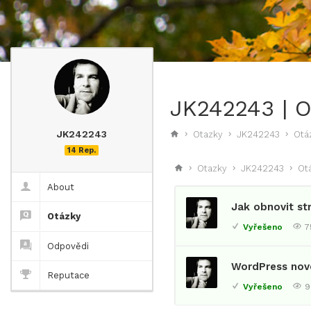
JK242243 | 
JK242243
Otazky
JK242243
Otá
14 Rep.
Otazky
JK242243
Ot
About
Jak obnovit st
Otázky
Vyřešeno
7
Odpovědi
WordPress nove
Reputace
Vyřešeno
9