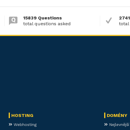
15839 Questions
2741
total questions asked
total
HOSTING
DOMÉNY
Webhosting
Nejlevnějš