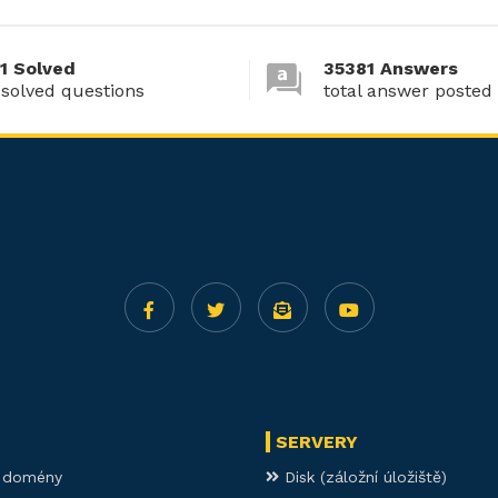
1 Solved
35381 Answers
 solved questions
total answer posted
SERVERY
í domény
Disk (záložní úložiště)